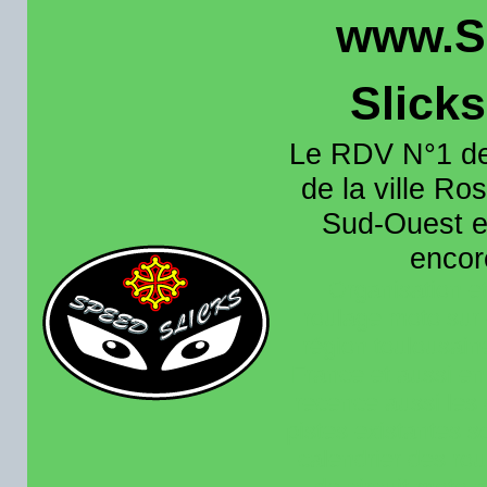
www.S
Slick
Le RDV N°1 de
de la ville Ros
Sud-Ouest et
encore
Organisation e
roulage moto sur 
région toulousain
France et aussi en
recence aussi les 
pistes existantes s
calendrier des rou