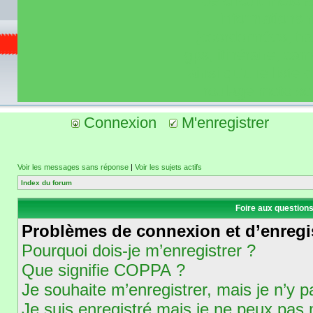
de circuit moto 
informations 
(coordonnées, tra
gps, itinéraire, c
ainsi qu'une liste 
roulage moto so
Connexion
M'enregistrer
Voir les messages sans réponse
|
Voir les sujets actifs
Index du forum
Foire aux question
Problèmes de connexion et d’enregi
Pourquoi dois-je m’enregistrer ?
Que signifie COPPA ?
Je souhaite m’enregistrer, mais je n’y p
Je suis enregistré mais je ne peux pas