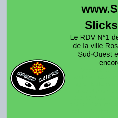
www.S
Slick
Le RDV N°1 de
de la ville Ros
Sud-Ouest et
encore
Organisation e
roulage moto sur 
région toulousain
France et aussi en
recence aussi les 
pistes existantes s
calendrier des rou