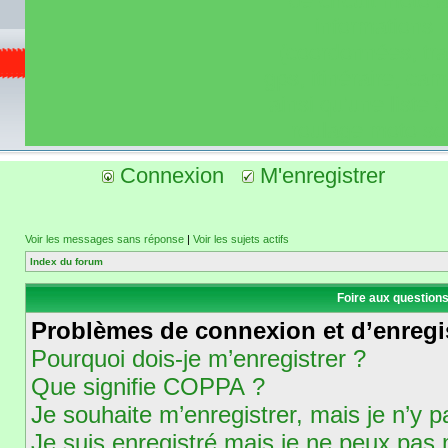
de circuit moto 
informations 
(coordonnées, tra
gps, itinéraire, c
ainsi qu'une liste 
roulage moto so
Connexion
M'enregistrer
Voir les messages sans réponse
|
Voir les sujets actifs
Index du forum
Foire aux question
Problèmes de connexion et d’enregi
Pourquoi dois-je m’enregistrer ?
Que signifie COPPA ?
Je souhaite m’enregistrer, mais je n’y p
Je suis enregistré mais je ne peux pas