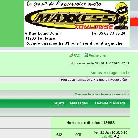
ence aussi les
 nécessaires
onibles
FAQ
Rechercher
Nous sommes le Dim 09 Aoû 2026, 17:12
Voir les messages non lus
Heures au format UTC + 1 heure [
Heure d'été
]
Marquer tous les forums comme lus
Sujets
Messages
Dernier message
Nombre de redirections: 136955
Ven 22 Jan 2016, 8:28
632
9081
gaby82