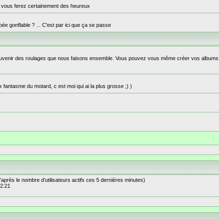
s vous ferez certainement des heureux
e gonflable ? ... C'est par ici que ça se passe
n souvenir des roulages que nous faisons ensemble. Vous pouvez vous même créer vos albums
x fantasme du motard, c est moi qui ai la plus grosse ;) )
 (d’après le nombre d’utilisateurs actifs ces 5 dernières minutes)
 2:21