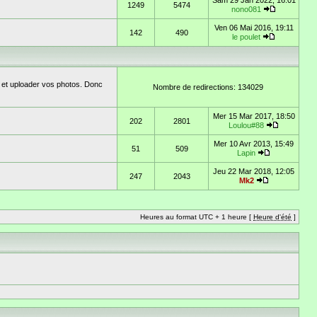
Sam 29 Jan 2022, 16:01
1249
5474
nono081
Ven 06 Mai 2016, 19:11
142
490
le poulet
 et uploader vos photos. Donc
Nombre de redirections: 134029
Mer 15 Mar 2017, 18:50
202
2801
Loulou#88
Mer 10 Avr 2013, 15:49
51
509
Lapin
Jeu 22 Mar 2018, 12:05
247
2043
Mk2
Heures au format UTC + 1 heure [
Heure d'été
]