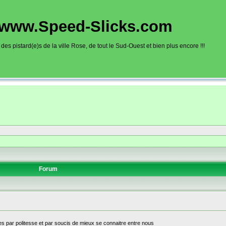
www.Speed-Slicks.com
es pistard(e)s de la ville Rose, de tout le Sud-Ouest et bien plus encore !!!
oto sur circuits dans la région toulousaine, dans toute la France et aussi en Europe. Ce site rec
sous la forme d'un calendrier des roulages. Une liste de circuit moto avec toutes les informations
on gps, itinéraire, caméra embarquée), ainsi qu'une liste d'organisateur de roulage moto sont disp
Forum
s par politesse et par soucis de mieux se connaitre entre nous