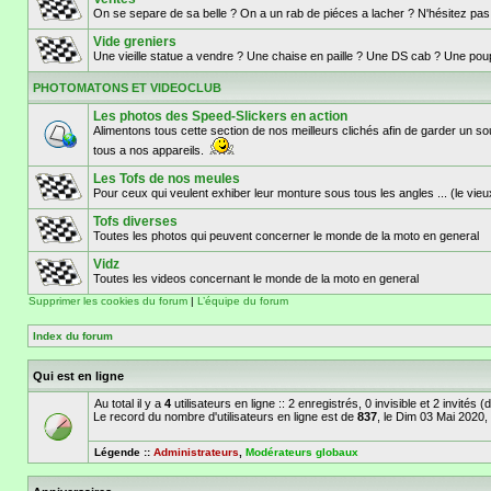
On se separe de sa belle ? On a un rab de piéces a lacher ? N'hésitez pa
Vide greniers
Une vieille statue a vendre ? Une chaise en paille ? Une DS cab ? Une poupé
PHOTOMATONS ET VIDEOCLUB
Les photos des Speed-Slickers en action
Alimentons tous cette section de nos meilleurs clichés afin de garder u
tous a nos appareils.
Les Tofs de nos meules
Pour ceux qui veulent exhiber leur monture sous tous les angles ... (le vieu
Tofs diverses
Toutes les photos qui peuvent concerner le monde de la moto en general
Vidz
Toutes les videos concernant le monde de la moto en general
Supprimer les cookies du forum
|
L’équipe du forum
Index du forum
Qui est en ligne
Au total il y a
4
utilisateurs en ligne :: 2 enregistrés, 0 invisible et 2 invités
Le record du nombre d'utilisateurs en ligne est de
837
, le Dim 03 Mai 2020,
Légende ::
Administrateurs
,
Modérateurs globaux