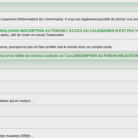
un maximum d'informations les concernants. Il vous est également possible de donner vos avi
ge sur 365j (SANS INSCRIPTION AU FORUM L'ACCES AU CALENDRIER N'EST PAS V
ates, afin de rouler en meute Toulousaine
rse, pourquoi ne pas en faire profiter tout le monde avec un compte rendu.
plus d'un millier de chronos archivés en 7 ans (INSCRIPTION AU FORUM OBLIGA
otes qui en veulent ...
etites Kawettes ER6N ...