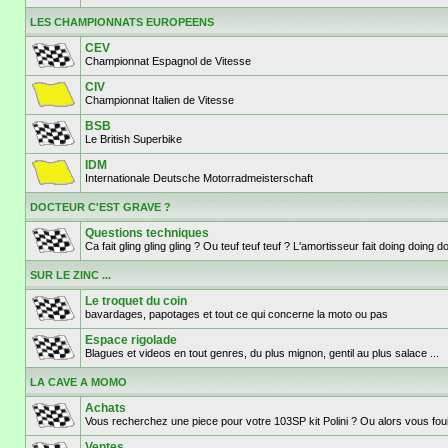
LES CHAMPIONNATS EUROPEENS
CEV
Championnat Espagnol de Vitesse
CIV
Championnat Italien de Vitesse
BSB
Le British Superbike
IDM
Internationale Deutsche Motorradmeisterschaft
DOCTEUR C'EST GRAVE ?
Questions techniques
Ca fait gling gling gling ? Ou teuf teuf teuf ? L'amortisseur fait doing doi
SUR LE ZINC ...
Le troquet du coin
bavardages, papotages et tout ce qui concerne la moto ou pas
Espace rigolade
Blagues et videos en tout genres, du plus mignon, gentil au plus salace ...
LA CAVE A MOMO
Achats
Vous recherchez une piece pour votre 103SP kit Polini ? Ou alors vous fouil
Ventes