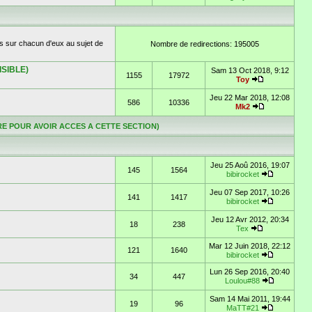
s sur chacun d'eux au sujet de
Nombre de redirections: 195005
ISIBLE)
Sam 13 Oct 2018, 9:12
1155
17972
Toy
Jeu 22 Mar 2018, 12:08
586
10336
Mk2
TOIRE POUR AVOIR ACCES A CETTE SECTION)
Jeu 25 Aoû 2016, 19:07
145
1564
bibirocket
Jeu 07 Sep 2017, 10:26
141
1417
bibirocket
Jeu 12 Avr 2012, 20:34
18
238
Tex
Mar 12 Juin 2018, 22:12
121
1640
bibirocket
Lun 26 Sep 2016, 20:40
34
447
Loulou#88
Sam 14 Mai 2011, 19:44
19
96
MaTT#21