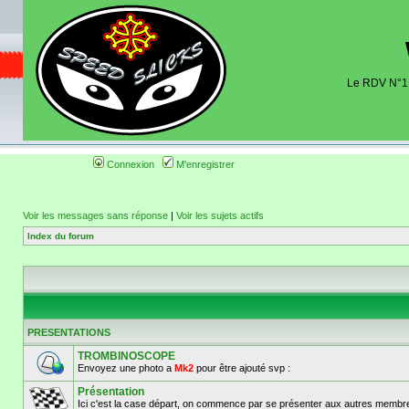
Le RDV N°1 d
Organisation et discussions roulage m
dates de sorties pistes existantes 
(coordonnées, tracé, localisati
Connexion
M'enregistrer
Voir les messages sans réponse
|
Voir les sujets actifs
Index du forum
PRESENTATIONS
TROMBINOSCOPE
Envoyez une photo a
Mk2
pour être ajouté svp :
Présentation
Ici c'est la case départ, on commence par se présenter aux autres membre