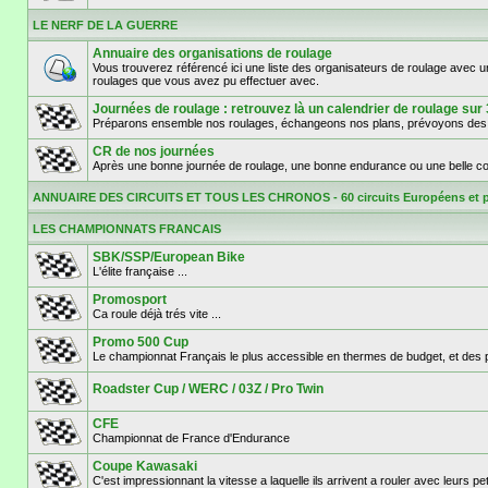
LE NERF DE LA GUERRE
Annuaire des organisations de roulage
Vous trouverez référencé ici une liste des organisateurs de roulage avec 
roulages que vous avez pu effectuer avec.
Journées de roulage : retrouvez là un calendrier de roula
Préparons ensemble nos roulages, échangeons nos plans, prévoyons des d
CR de nos journées
Après une bonne journée de roulage, une bonne endurance ou une belle cou
ANNUAIRE DES CIRCUITS ET TOUS LES CHRONOS - 60 circuits Européens et 
LES CHAMPIONNATS FRANCAIS
SBK/SSP/European Bike
L'élite française ...
Promosport
Ca roule déjà trés vite ...
Promo 500 Cup
Le championnat Français le plus accessible en thermes de budget, et des pil
Roadster Cup / WERC / 03Z / Pro Twin
CFE
Championnat de France d'Endurance
Coupe Kawasaki
C'est impressionnant la vitesse a laquelle ils arrivent a rouler avec leurs p