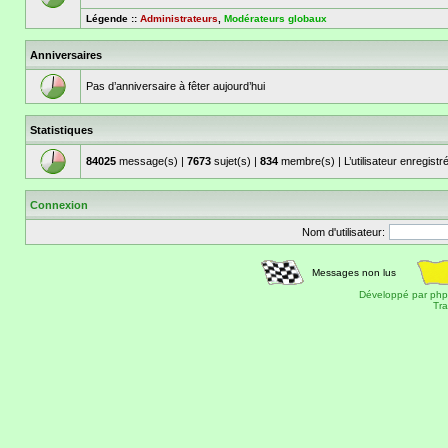
Légende ::
Administrateurs
,
Modérateurs globaux
Anniversaires
Pas d’anniversaire à fêter aujourd’hui
Statistiques
84025
message(s) |
7673
sujet(s) |
834
membre(s) | L’utilisateur enregistr
Connexion
Nom d'utilisateur:
Messages non lus
Développé par
ph
Tra