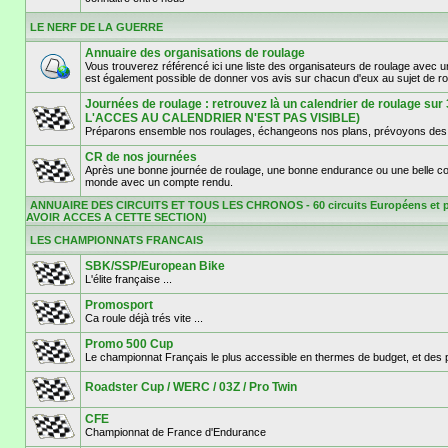
LE NERF DE LA GUERRE
Annuaire des organisations de roulage
Vous trouverez référencé ici une liste des organisateurs de roulage avec 
est également possible de donner vos avis sur chacun d'eux au sujet de r
Journées de roulage : retrouvez là un calendrier de roulage 
L'ACCES AU CALENDRIER N'EST PAS VISIBLE)
Préparons ensemble nos roulages, échangeons nos plans, prévoyons des d
CR de nos journées
Après une bonne journée de roulage, une bonne endurance ou une belle cours
monde avec un compte rendu.
ANNUAIRE DES CIRCUITS ET TOUS LES CHRONOS - 60 circuits Européens et p
AVOIR ACCES A CETTE SECTION)
LES CHAMPIONNATS FRANCAIS
SBK/SSP/European Bike
L'élite française ...
Promosport
Ca roule déjà trés vite ...
Promo 500 Cup
Le championnat Français le plus accessible en thermes de budget, et des pil
Roadster Cup / WERC / 03Z / Pro Twin
CFE
Championnat de France d'Endurance