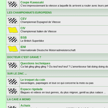
Coupe Kawasaki
C'est impressionnant la vitesse a laquelle ils arrivent a rouler avec leurs p
LES CHAMPIONNATS EUROPEENS
CEV
Championnat Espagnol de Vitesse
CIV
Championnat Italien de Vitesse
BSB
Le British Superbike
IDM
Internationale Deutsche Motorradmeisterschaft
DOCTEUR C'EST GRAVE ?
Questions techniques
Ca fait gling gling gling ? Ou teuf teuf teuf ? L'amortisseur fait doing doi
SUR LE ZINC ...
Le troquet du coin
bavardages, papotages et tout ce qui concerne la moto ou pas
Espace rigolade
Blagues et videos en tout genres, du plus mignon, gentil au plus salace ...
LA CAVE A MOMO
Achats