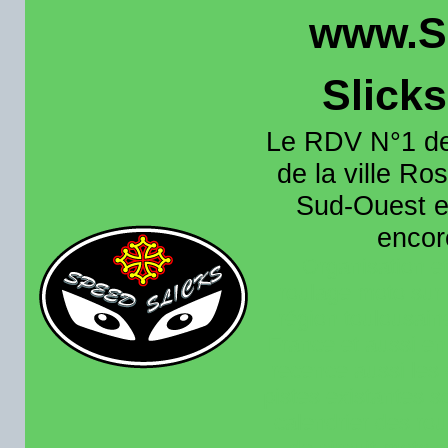
www.S
Slick
Le RDV N°1 de
de la ville Ros
Sud-Ouest et
encore
Organisation e
roulage moto sur 
région toulousain
France et aussi en
recence aussi les 
pistes existantes s
calendrier des rou