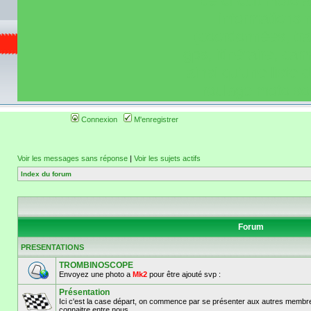
de circuit moto 
informations 
(coordonnées, tra
gps, itinéraire, c
ainsi qu'une liste 
roulage moto so
Connexion
M'enregistrer
Voir les messages sans réponse
|
Voir les sujets actifs
Index du forum
Forum
PRESENTATIONS
TROMBINOSCOPE
Envoyez une photo a
Mk2
pour être ajouté svp :
Présentation
Ici c'est la case départ, on commence par se présenter aux autres membre
connaitre entre nous