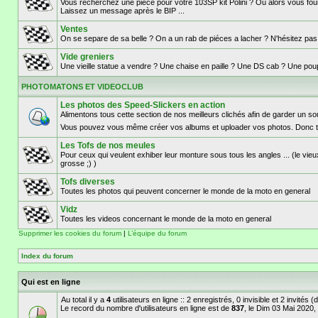
Vous recherchez une piece pour votre 103SP kit Polini ? Ou alors vous fouil
Laissez un message après le BIP ...
Ventes
On se separe de sa belle ? On a un rab de piéces a lacher ? N'hésitez pa
Vide greniers
Une vieille statue a vendre ? Une chaise en paille ? Une DS cab ? Une poupé
PHOTOMATONS ET VIDEOCLUB
Les photos des Speed-Slickers en action
Alimentons tous cette section de nos meilleurs clichés afin de garder un 
Vous pouvez vous même créer vos albums et uploader vos photos. Donc t
Les Tofs de nos meules
Pour ceux qui veulent exhiber leur monture sous tous les angles ... (le vieu
grosse ;) )
Tofs diverses
Toutes les photos qui peuvent concerner le monde de la moto en general
Vidz
Toutes les videos concernant le monde de la moto en general
Supprimer les cookies du forum
|
L’équipe du forum
Index du forum
Qui est en ligne
Au total il y a
4
utilisateurs en ligne :: 2 enregistrés, 0 invisible et 2 invités
Le record du nombre d'utilisateurs en ligne est de
837
, le Dim 03 Mai 2020,