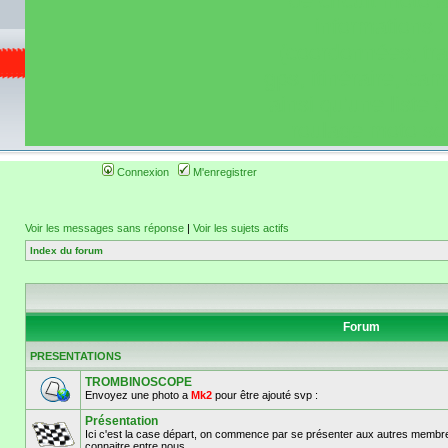
de circuit moto 
informations 
(coordonnées, tra
gps, itinéraire, c
ainsi qu'une liste 
roulage moto so
Connexion
M'enregistrer
Voir les messages sans réponse
|
Voir les sujets actifs
Index du forum
Forum
PRESENTATIONS
TROMBINOSCOPE
Envoyez une photo a
Mk2
pour être ajouté svp :
Présentation
Ici c'est la case départ, on commence par se présenter aux autres membre
connaitre entre nous