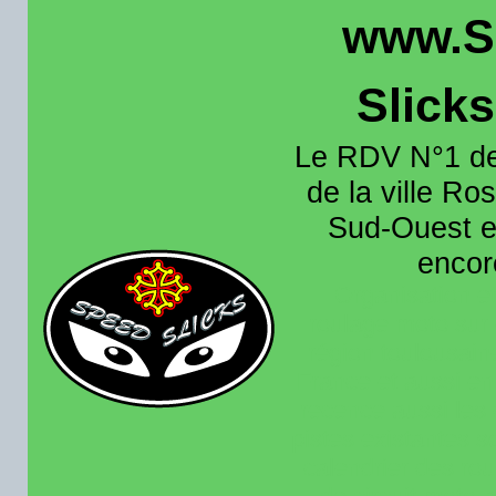
www.S
Slick
Le RDV N°1 de
de la ville Ros
Sud-Ouest et
encore
Organisation e
roulage moto sur 
région toulousain
France et aussi en
recence aussi les 
pistes existantes s
calendrier des rou