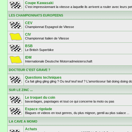
Coupe Kawasaki
C'est impressionnant la vitesse a laquelle ils arrivent a rouler avec leurs p
LES CHAMPIONNATS EUROPEENS
CEV
Championnat Espagnol de Vitesse
CIV
Championnat Italien de Vitesse
BSB
Le British Superbike
IDM
Internationale Deutsche Motorradmeisterschaft
DOCTEUR C'EST GRAVE ?
Questions techniques
Ca fait gling gling gling ? Ou teuf teuf teuf ? L'amortisseur fait doing doi
SUR LE ZINC ...
Le troquet du coin
bavardages, papotages et tout ce qui concerne la moto ou pas
Espace rigolade
Blagues et videos en tout genres, du plus mignon, gentil au plus salace ...
LA CAVE A MOMO
Achats