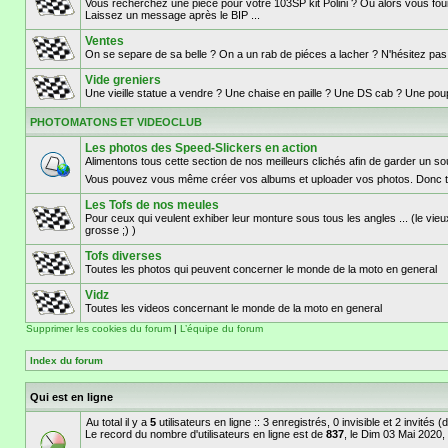
Vous recherchez une piece pour votre 103SP kit Polini ? Ou alors vous fouil
Laissez un message après le BIP ...
Ventes
On se separe de sa belle ? On a un rab de piéces a lacher ? N'hésitez pa
Vide greniers
Une vieille statue a vendre ? Une chaise en paille ? Une DS cab ? Une poupé
PHOTOMATONS ET VIDEOCLUB
Les photos des Speed-Slickers en action
Alimentons tous cette section de nos meilleurs clichés afin de garder un 
Vous pouvez vous même créer vos albums et uploader vos photos. Donc t
Les Tofs de nos meules
Pour ceux qui veulent exhiber leur monture sous tous les angles ... (le vieu
grosse ;) )
Tofs diverses
Toutes les photos qui peuvent concerner le monde de la moto en general
Vidz
Toutes les videos concernant le monde de la moto en general
Supprimer les cookies du forum
|
L’équipe du forum
Index du forum
Qui est en ligne
Au total il y a
5
utilisateurs en ligne :: 3 enregistrés, 0 invisible et 2 invités
Le record du nombre d'utilisateurs en ligne est de
837
, le Dim 03 Mai 2020,