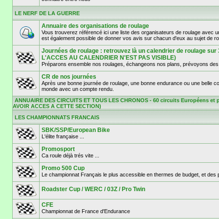
LE NERF DE LA GUERRE
Annuaire des organisations de roulage
Vous trouverez référencé ici une liste des organisateurs de roulage avec 
est également possible de donner vos avis sur chacun d'eux au sujet de r
Journées de roulage : retrouvez là un calendrier de roulage 
L'ACCES AU CALENDRIER N'EST PAS VISIBLE)
Préparons ensemble nos roulages, échangeons nos plans, prévoyons des d
CR de nos journées
Après une bonne journée de roulage, une bonne endurance ou une belle cours
monde avec un compte rendu.
ANNUAIRE DES CIRCUITS ET TOUS LES CHRONOS - 60 circuits Européens et p
AVOIR ACCES A CETTE SECTION)
LES CHAMPIONNATS FRANCAIS
SBK/SSP/European Bike
L'élite française ...
Promosport
Ca roule déjà trés vite ...
Promo 500 Cup
Le championnat Français le plus accessible en thermes de budget, et des pil
Roadster Cup / WERC / 03Z / Pro Twin
CFE
Championnat de France d'Endurance