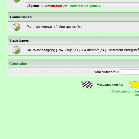
Légende ::
Administrateurs
,
Modérateurs globaux
Anniversaires
Pas d’anniversaire à fêter aujourd’hui
Statistiques
84025
message(s) |
7673
sujet(s) |
834
membre(s) | L’utilisateur enregistr
Connexion
Nom d'utilisateur:
Messages non lus
Développé par
ph
Tra