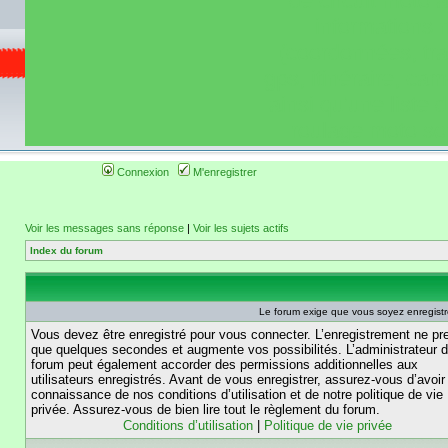
de circuit moto 
informations 
(coordonnées, tra
gps, itinéraire, c
ainsi qu'une liste 
roulage moto so
Connexion
M'enregistrer
Voir les messages sans réponse
|
Voir les sujets actifs
Index du forum
Le forum exige que vous soyez enregistré
Vous devez être enregistré pour vous connecter. L’enregistrement ne pr
que quelques secondes et augmente vos possibilités. L’administrateur 
forum peut également accorder des permissions additionnelles aux
utilisateurs enregistrés. Avant de vous enregistrer, assurez-vous d’avoir 
connaissance de nos conditions d’utilisation et de notre politique de vie
privée. Assurez-vous de bien lire tout le règlement du forum.
Conditions d’utilisation
|
Politique de vie privée