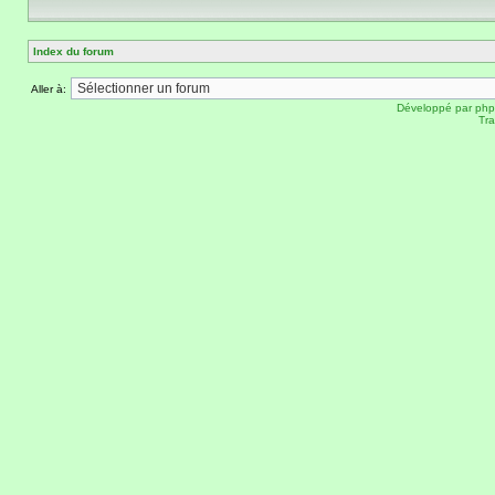
Index du forum
Aller à:
Développé par
ph
Tra