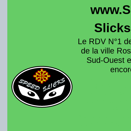
www.S
Slick
Le RDV N°1 de
de la ville Ros
Sud-Ouest et
encore
Organisation e
roulage moto sur 
région toulousain
France et aussi en
recence aussi les 
pistes existantes s
calendrier des rou