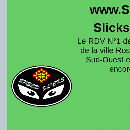
www.S
Slick
Le RDV N°1 de
de la ville Ros
Sud-Ouest et
encore
Organisation e
roulage moto sur 
région toulousain
France et aussi en
recence aussi les 
pistes existantes s
calendrier des rou