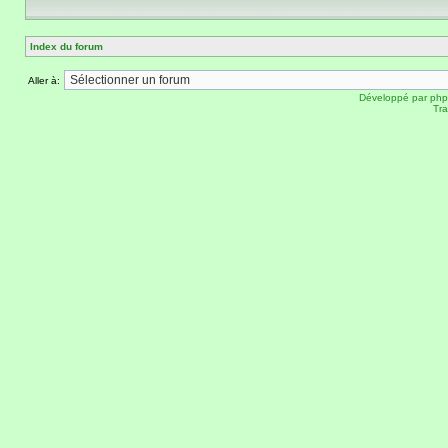
Index du forum
Aller à:
Développé par
ph
Tra