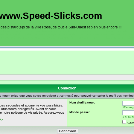
www.Speed-Slicks.com
es pistard(e)s de la ville Rose, de tout le Sud-Ouest et bien plus encore !!!
oto sur circuits dans la région toulousaine, dans toute la France et aussi en Europe. Ce site rec
sous la forme d'un calendrier des roulages. Une liste de circuit moto avec toutes les informations
on gps, itinéraire, caméra embarquée), ainsi qu'une liste d'organisateur de roulage moto sont disp
Connexion
e forum exige que vous soyez enregistré et connecté pour pouvoir consulter le profil des membre
Nom d'utilisateur:
ues secondes et augmente vos possibilités.
M'enregi
utilisateurs enregistrés. Avant de vous
Mot de passe:
de notre politique de vie privée. Assurez-vous
J’ai ou
vée
Cach