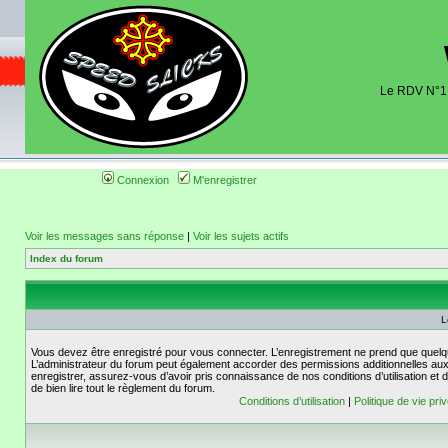
Le RDV N°1 d
Organisation et discussions roulage m
dates de sorties pistes existantes 
(coordonnées, tracé, localisati
Connexion
M'enregistrer
Voir les messages sans réponse
|
Voir les sujets actifs
Index du forum
L
Vous devez être enregistré pour vous connecter. L’enregistrement ne prend que quelq
L’administrateur du forum peut également accorder des permissions additionnelles aux 
enregistrer, assurez-vous d’avoir pris connaissance de nos conditions d’utilisation et 
de bien lire tout le règlement du forum.
Conditions d’utilisation
|
Politique de vie pri