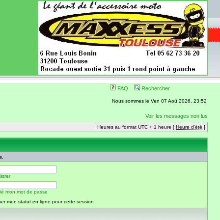
ence aussi les
 nécessaires
onibles
FAQ
Rechercher
Nous sommes le Ven 07 Aoû 2026, 23:52
Voir les messages non lus
Heures au format UTC + 1 heure [
Heure d'été
]
s.
strer
blié mon mot de passe
er mon statut en ligne pour cette session