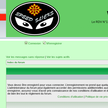
Le RDV N°1 d
Organisation et discussions roulage m
dates de sorties pistes existantes 
(coordonnées, tracé, localisati
Connexion
M'enregistrer
Voir les messages sans réponse
|
Voir les sujets actifs
Index du forum
Vous devez être enregistré pour vous connecter. L’enregistrement ne prend que quelq
L’administrateur du forum peut également accorder des permissions additionnelles aux 
enregistrer, assurez-vous d’avoir pris connaissance de nos conditions d’utilisation et 
de bien lire tout le règlement du forum.
Conditions d’utilisation
|
Politique de vie pri