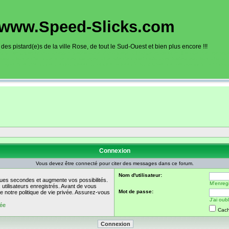
www.Speed-Slicks.com
es pistard(e)s de la ville Rose, de tout le Sud-Ouest et bien plus encore !!!
oto sur circuits dans la région toulousaine, dans toute la France et aussi en Europe. Ce site rec
sous la forme d'un calendrier des roulages. Une liste de circuit moto avec toutes les informations
on gps, itinéraire, caméra embarquée), ainsi qu'une liste d'organisateur de roulage moto sont disp
Connexion
Vous devez être connecté pour citer des messages dans ce forum.
Nom d'utilisateur:
ues secondes et augmente vos possibilités.
M'enregi
utilisateurs enregistrés. Avant de vous
Mot de passe:
de notre politique de vie privée. Assurez-vous
J’ai ou
vée
Cach