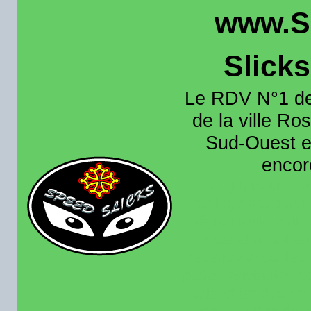
www.S
Slick
Le RDV N°1 de
de la ville Ros
Sud-Ouest et
encore
Organisation e
roulage moto sur 
région toulousain
France et aussi en
recence aussi les 
pistes existantes s
calendrier des rou