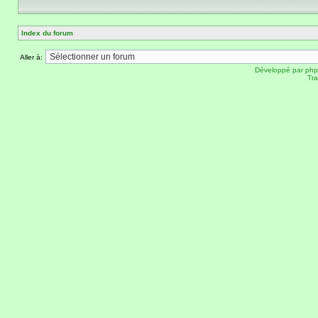
Index du forum
Aller à:
Développé par
ph
Tra