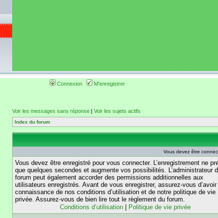
de circuit moto 
informations 
(coordonnées, tra
gps, itinéraire, c
ainsi qu'une liste 
roulage moto so
Connexion
M'enregistrer
Voir les messages sans réponse
|
Voir les sujets actifs
Index du forum
Vous devez être connec
Vous devez être enregistré pour vous connecter. L’enregistrement ne pr
que quelques secondes et augmente vos possibilités. L’administrateur 
forum peut également accorder des permissions additionnelles aux
utilisateurs enregistrés. Avant de vous enregistrer, assurez-vous d’avoir 
connaissance de nos conditions d’utilisation et de notre politique de vie
privée. Assurez-vous de bien lire tout le règlement du forum.
Conditions d’utilisation
|
Politique de vie privée