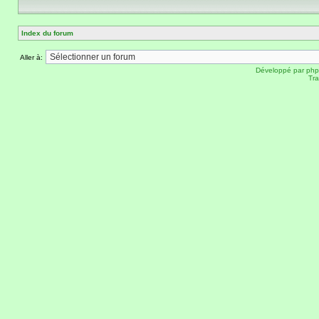
Index du forum
Aller à:
Développé par
ph
Tra