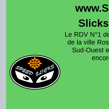
www.S
Slick
Le RDV N°1 de
de la ville Ros
Sud-Ouest et
encore
Organisation e
roulage moto sur 
région toulousain
France et aussi en
recence aussi les 
pistes existantes s
calendrier des rou