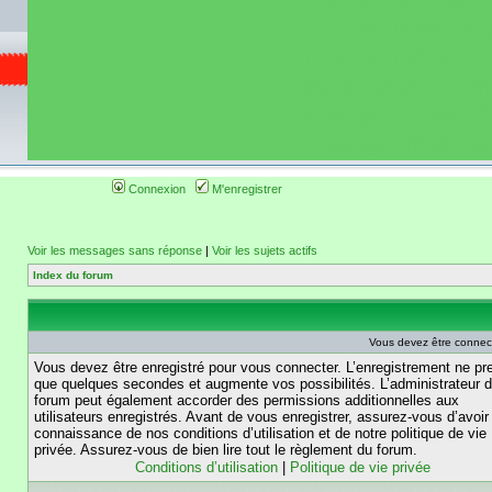
de circuit moto 
informations 
(coordonnées, tra
gps, itinéraire, c
ainsi qu'une liste 
roulage moto so
Connexion
M'enregistrer
Voir les messages sans réponse
|
Voir les sujets actifs
Index du forum
Vous devez être connec
Vous devez être enregistré pour vous connecter. L’enregistrement ne pr
que quelques secondes et augmente vos possibilités. L’administrateur 
forum peut également accorder des permissions additionnelles aux
utilisateurs enregistrés. Avant de vous enregistrer, assurez-vous d’avoir 
connaissance de nos conditions d’utilisation et de notre politique de vie
privée. Assurez-vous de bien lire tout le règlement du forum.
Conditions d’utilisation
|
Politique de vie privée