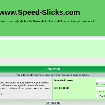
www.Speed-Slicks.com
es pistard(e)s de la ville Rose, de tout le Sud-Ouest et bien plus encore !!!
oto sur circuits dans la région toulousaine, dans toute la France et aussi en Europe. Ce site rec
sous la forme d'un calendrier des roulages. Une liste de circuit moto avec toutes les informations
on gps, itinéraire, caméra embarquée), ainsi qu'une liste d'organisateur de roulage moto sont disp
Connexion
Vous devez être connecté pour citer des messages dans ce forum.
Nom d'utilisateur:
ues secondes et augmente vos possibilités.
M'enregi
utilisateurs enregistrés. Avant de vous
Mot de passe:
de notre politique de vie privée. Assurez-vous
J’ai ou
vée
Cach