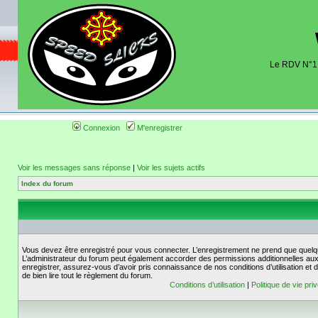
Le RDV N°1 d
Organisation et discussions roulage m
dates de sorties pistes existantes 
(coordonnées, tracé, localisati
Connexion
M'enregistrer
Voir les messages sans réponse
|
Voir les sujets actifs
Index du forum
Vous devez être enregistré pour vous connecter. L’enregistrement ne prend que quelq
L’administrateur du forum peut également accorder des permissions additionnelles aux 
enregistrer, assurez-vous d’avoir pris connaissance de nos conditions d’utilisation et 
de bien lire tout le règlement du forum.
Conditions d’utilisation
|
Politique de vie pri