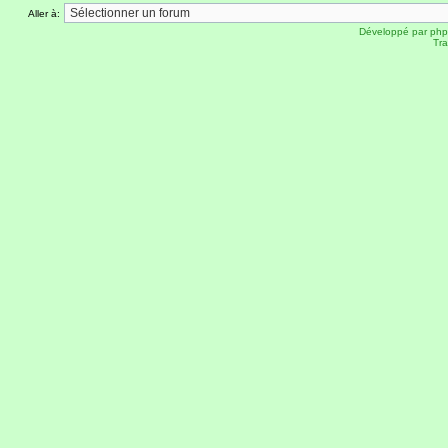
Aller à:
Développé par
ph
Tra