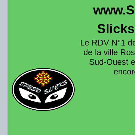
www.S
Slick
Le RDV N°1 de
de la ville Ros
Sud-Ouest et
encore
Organisation e
roulage moto sur 
région toulousain
France et aussi en
recence aussi les 
pistes existantes s
calendrier des rou