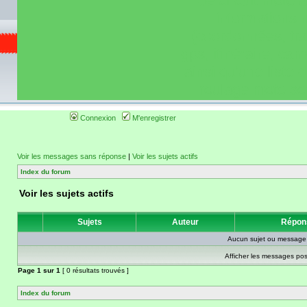
de circuit moto 
informations 
(coordonnées, tra
gps, itinéraire, c
ainsi qu'une liste 
roulage moto so
Connexion
M'enregistrer
Voir les messages sans réponse
|
Voir les sujets actifs
Index du forum
Voir les sujets actifs
Sujets
Auteur
Répon
Aucun sujet ou message 
Afficher les messages pos
Page
1
sur
1
[ 0 résultats trouvés ]
Index du forum