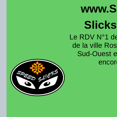
www.S
Slick
Le RDV N°1 de
de la ville Ros
Sud-Ouest et
encore
Organisation e
roulage moto sur 
région toulousain
France et aussi en
recence aussi les 
pistes existantes s
calendrier des rou