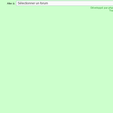
Aller à:
Développé par
ph
Tra