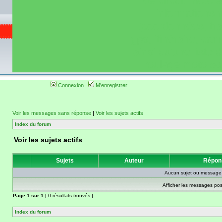
de circuit moto 
informations 
(coordonnées, tra
gps, itinéraire, c
ainsi qu'une liste 
roulage moto so
Connexion
M'enregistrer
Voir les messages sans réponse
|
Voir les sujets actifs
Index du forum
Voir les sujets actifs
Sujets
Auteur
Répon
Aucun sujet ou message 
Afficher les messages pos
Page
1
sur
1
[ 0 résultats trouvés ]
Index du forum