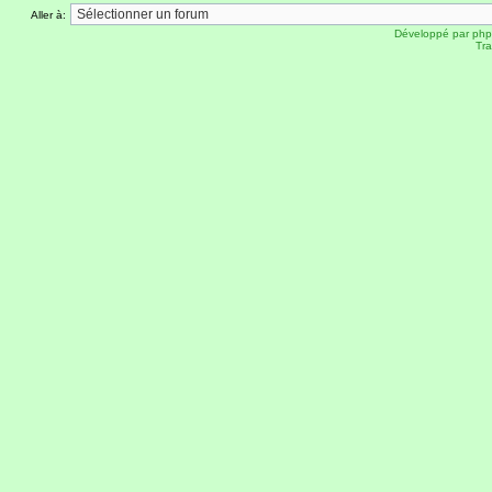
Aller à:
Développé par
ph
Tra