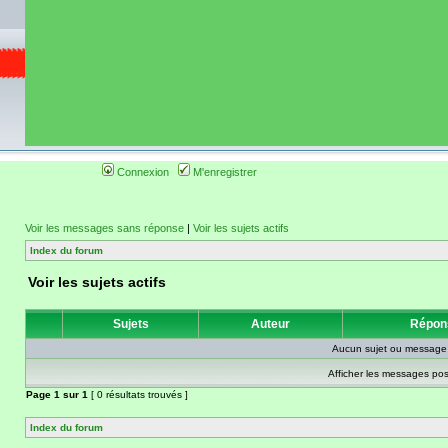
de circuit moto 
informations 
(coordonnées, tra
gps, itinéraire, c
ainsi qu'une liste 
roulage moto so
Connexion
M'enregistrer
Voir les messages sans réponse
|
Voir les sujets actifs
Index du forum
Voir les sujets actifs
Sujets
Auteur
Répon
Aucun sujet ou message 
Afficher les messages pos
Page
1
sur
1
[ 0 résultats trouvés ]
Index du forum