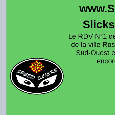
www.S
Slick
Le RDV N°1 de
de la ville Ros
Sud-Ouest et
encore
Organisation e
roulage moto sur 
région toulousain
France et aussi en
recence aussi les 
pistes existantes s
calendrier des rou