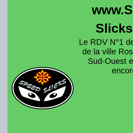
www.S
Slick
Le RDV N°1 de
de la ville Ros
Sud-Ouest et
encore
Organisation e
roulage moto sur 
région toulousain
France et aussi en
recence aussi les 
pistes existantes s
calendrier des rou