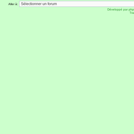
Aller à:
Développé par
ph
Tra