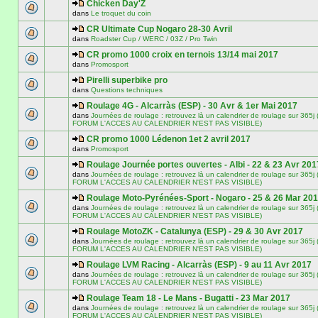
Chicken Day'Z
dans
Le troquet du coin
CR Ultimate Cup Nogaro 28-30 Avril
dans
Roadster Cup / WERC / 03Z / Pro Twin
CR promo 1000 croix en ternois 13/14 mai 2017
dans
Promosport
Pirelli superbike pro
dans
Questions techniques
Roulage 4G - Alcarràs (ESP) - 30 Avr & 1er Mai 2017
dans
Journées de roulage : retrouvez là un calendrier de roulage sur 3
FORUM L'ACCES AU CALENDRIER N'EST PAS VISIBLE)
CR promo 1000 Lédenon 1et 2 avril 2017
dans
Promosport
Roulage Journée portes ouvertes - Albi - 22 & 23 Avr 201
dans
Journées de roulage : retrouvez là un calendrier de roulage sur 3
FORUM L'ACCES AU CALENDRIER N'EST PAS VISIBLE)
Roulage Moto-Pyrénées-Sport - Nogaro - 25 & 26 Mar 20
dans
Journées de roulage : retrouvez là un calendrier de roulage sur 3
FORUM L'ACCES AU CALENDRIER N'EST PAS VISIBLE)
Roulage MotoZK - Catalunya (ESP) - 29 & 30 Avr 2017
dans
Journées de roulage : retrouvez là un calendrier de roulage sur 3
FORUM L'ACCES AU CALENDRIER N'EST PAS VISIBLE)
Roulage LVM Racing - Alcarràs (ESP) - 9 au 11 Avr 2017
dans
Journées de roulage : retrouvez là un calendrier de roulage sur 3
FORUM L'ACCES AU CALENDRIER N'EST PAS VISIBLE)
Roulage Team 18 - Le Mans - Bugatti - 23 Mar 2017
dans
Journées de roulage : retrouvez là un calendrier de roulage sur 3
FORUM L'ACCES AU CALENDRIER N'EST PAS VISIBLE)