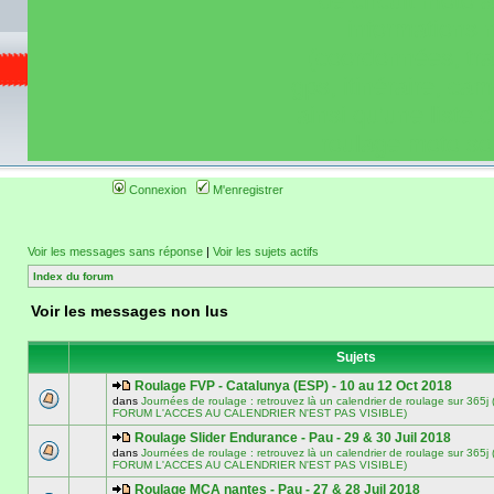
de circuit moto 
informations 
(coordonnées, tra
gps, itinéraire, c
ainsi qu'une liste 
roulage moto so
Connexion
M'enregistrer
Voir les messages sans réponse
|
Voir les sujets actifs
Index du forum
Voir les messages non lus
Sujets
Roulage FVP - Catalunya (ESP) - 10 au 12 Oct 2018
dans
Journées de roulage : retrouvez là un calendrier de roulage sur 3
FORUM L'ACCES AU CALENDRIER N'EST PAS VISIBLE)
Roulage Slider Endurance - Pau - 29 & 30 Juil 2018
dans
Journées de roulage : retrouvez là un calendrier de roulage sur 3
FORUM L'ACCES AU CALENDRIER N'EST PAS VISIBLE)
Roulage MCA nantes - Pau - 27 & 28 Juil 2018