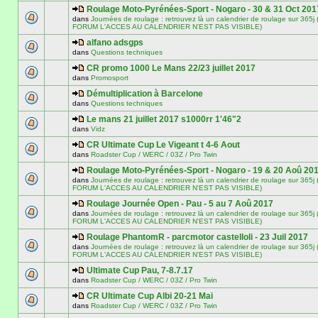
Roulage Moto-Pyrénées-Sport - Nogaro - 30 & 31 Oct 201
dans
Journées de roulage : retrouvez là un calendrier de roulage sur 3
FORUM L'ACCES AU CALENDRIER N'EST PAS VISIBLE)
alfano adsgps
dans
Questions techniques
CR promo 1000 Le Mans 22/23 juillet 2017
dans
Promosport
Démultiplication à Barcelone
dans
Questions techniques
Le mans 21 juillet 2017 s1000rr 1'46"2
dans
Vidz
CR Ultimate Cup Le Vigeant t 4-6 Aout
dans
Roadster Cup / WERC / 03Z / Pro Twin
Roulage Moto-Pyrénées-Sport - Nogaro - 19 & 20 Aoû 20
dans
Journées de roulage : retrouvez là un calendrier de roulage sur 3
FORUM L'ACCES AU CALENDRIER N'EST PAS VISIBLE)
Roulage Journée Open - Pau - 5 au 7 Aoû 2017
dans
Journées de roulage : retrouvez là un calendrier de roulage sur 3
FORUM L'ACCES AU CALENDRIER N'EST PAS VISIBLE)
Roulage PhantomR - parcmotor castelloli - 23 Juil 2017
dans
Journées de roulage : retrouvez là un calendrier de roulage sur 3
FORUM L'ACCES AU CALENDRIER N'EST PAS VISIBLE)
Ultimate Cup Pau, 7-8.7.17
dans
Roadster Cup / WERC / 03Z / Pro Twin
CR Ultimate Cup Albi 20-21 Mai
dans
Roadster Cup / WERC / 03Z / Pro Twin