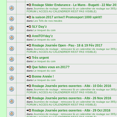
Roulage Slider Endurance - Le Mans - Bugatti - 22 Mar 20
dans
Journées de roulage : retrouvez là un calendrier de roulage sur 3
FORUM L'ACCES AU CALENDRIER N'EST PAS VISIBLE)
la saison 2017 arrive!! Promosport 1000 spirit!!
dans
Les Tofs de nos meules
SLY Day'z
dans
Le troquet du coin
AnniTOYday'z
dans
Le troquet du coin
Roulage Journée Open - Pau - 18 & 19 Fév 2017
dans
Journées de roulage : retrouvez là un calendrier de roulage sur 3
FORUM L'ACCES AU CALENDRIER N'EST PAS VISIBLE)
Très urgent
dans
Le troquet du coin
Que faites vous en 2017?
dans
Le troquet du coin
Bonne Année !
dans
Le troquet du coin
Roulage Journée portes ouvertes - Albi - 10 Déc 2016
dans
Journées de roulage : retrouvez là un calendrier de roulage sur 3
FORUM L'ACCES AU CALENDRIER N'EST PAS VISIBLE)
Roulage Journée portes ouvertes - Albi - 26 Nov 2016
dans
Journées de roulage : retrouvez là un calendrier de roulage sur 3
FORUM L'ACCES AU CALENDRIER N'EST PAS VISIBLE)
Roulage Journée portes ouvertes - Albi - 29 Oct 2016
dans
Journées de roulage : retrouvez là un calendrier de roulage sur 3
FORUM L'ACCES AU CALENDRIER N'EST PAS VISIBLE)