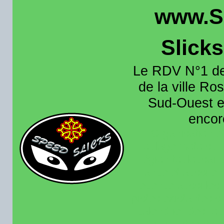
www.S
Slick
Le RDV N°1 de
de la ville Ros
Sud-Ouest et
encore
Organisation e
roulage moto sur 
région toulousain
France et aussi en
recence aussi les 
pistes existantes s
calendrier des rou