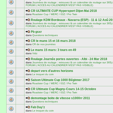
dans
Journées de roulage : retrouvez là un calendrier de roulage sur 3
FORUM L'ACCES AU CALENDRIER N'EST PAS VISIBLE)
CR ULTIMATE CUP Hypersport Dijon Mai 2018
dans
Roadster Cup / WERC / 03Z / Pro Twin
Roulage KDM Bordeaux - Navarra (ESP) - 11 & 12 Aoû 20
dans
Journées de roulage : retrouvez là un calendrier de roulage sur 3
FORUM L'ACCES AU CALENDRIER N'EST PAS VISIBLE)
Pb gsxr
dans
Questions techniques
CR le mans 15 et 16 mars 2018
dans
CR de nos journées
Le mans 15 mars: 3 tours en 49
dans
Vidz
Roulage Journée portes ouvertes - Albi - 24 Mar 2018
dans
Journées de roulage : retrouvez là un calendrier de roulage sur 3
FORUM L'ACCES AU CALENDRIER N'EST PAS VISIBLE)
depart vers d'autres horizons
dans
Le troquet du coin
Saison Ultimate Cup 1000 Béginner 2017
dans
Roadster Cup / WERC / 03Z / Pro Twin
CR Ultimate Cup Magny-Cours 14-15 Octobre
dans
Roadster Cup / WERC / 03Z / Pro Twin
demontage boite de vitesse s1000rr 2011
dans
Questions techniques
Fab Day'z
dans
Le troquet du coin