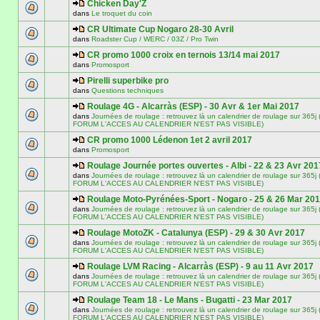
Chicken Day'Z
dans
Le troquet du coin
CR Ultimate Cup Nogaro 28-30 Avril
dans
Roadster Cup / WERC / 03Z / Pro Twin
CR promo 1000 croix en ternois 13/14 mai 2017
dans
Promosport
Pirelli superbike pro
dans
Questions techniques
Roulage 4G - Alcarràs (ESP) - 30 Avr & 1er Mai 2017
dans
Journées de roulage : retrouvez là un calendrier de roulage sur 3
FORUM L'ACCES AU CALENDRIER N'EST PAS VISIBLE)
CR promo 1000 Lédenon 1et 2 avril 2017
dans
Promosport
Roulage Journée portes ouvertes - Albi - 22 & 23 Avr 201
dans
Journées de roulage : retrouvez là un calendrier de roulage sur 3
FORUM L'ACCES AU CALENDRIER N'EST PAS VISIBLE)
Roulage Moto-Pyrénées-Sport - Nogaro - 25 & 26 Mar 20
dans
Journées de roulage : retrouvez là un calendrier de roulage sur 3
FORUM L'ACCES AU CALENDRIER N'EST PAS VISIBLE)
Roulage MotoZK - Catalunya (ESP) - 29 & 30 Avr 2017
dans
Journées de roulage : retrouvez là un calendrier de roulage sur 3
FORUM L'ACCES AU CALENDRIER N'EST PAS VISIBLE)
Roulage LVM Racing - Alcarràs (ESP) - 9 au 11 Avr 2017
dans
Journées de roulage : retrouvez là un calendrier de roulage sur 3
FORUM L'ACCES AU CALENDRIER N'EST PAS VISIBLE)
Roulage Team 18 - Le Mans - Bugatti - 23 Mar 2017
dans
Journées de roulage : retrouvez là un calendrier de roulage sur 3
FORUM L'ACCES AU CALENDRIER N'EST PAS VISIBLE)