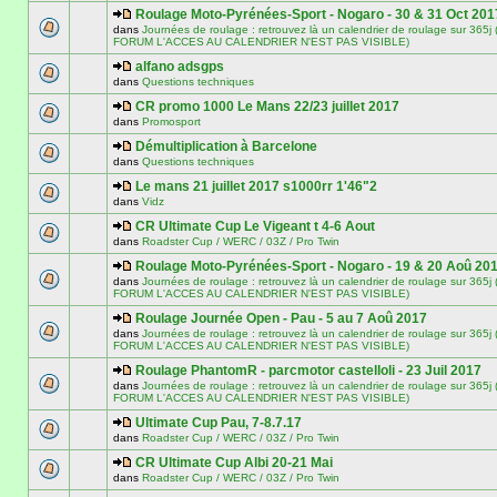
Roulage Moto-Pyrénées-Sport - Nogaro - 30 & 31 Oct 201
dans
Journées de roulage : retrouvez là un calendrier de roulage sur 3
FORUM L'ACCES AU CALENDRIER N'EST PAS VISIBLE)
alfano adsgps
dans
Questions techniques
CR promo 1000 Le Mans 22/23 juillet 2017
dans
Promosport
Démultiplication à Barcelone
dans
Questions techniques
Le mans 21 juillet 2017 s1000rr 1'46"2
dans
Vidz
CR Ultimate Cup Le Vigeant t 4-6 Aout
dans
Roadster Cup / WERC / 03Z / Pro Twin
Roulage Moto-Pyrénées-Sport - Nogaro - 19 & 20 Aoû 20
dans
Journées de roulage : retrouvez là un calendrier de roulage sur 3
FORUM L'ACCES AU CALENDRIER N'EST PAS VISIBLE)
Roulage Journée Open - Pau - 5 au 7 Aoû 2017
dans
Journées de roulage : retrouvez là un calendrier de roulage sur 3
FORUM L'ACCES AU CALENDRIER N'EST PAS VISIBLE)
Roulage PhantomR - parcmotor castelloli - 23 Juil 2017
dans
Journées de roulage : retrouvez là un calendrier de roulage sur 3
FORUM L'ACCES AU CALENDRIER N'EST PAS VISIBLE)
Ultimate Cup Pau, 7-8.7.17
dans
Roadster Cup / WERC / 03Z / Pro Twin
CR Ultimate Cup Albi 20-21 Mai
dans
Roadster Cup / WERC / 03Z / Pro Twin