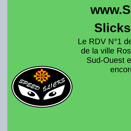
www.S
Slick
Le RDV N°1 de
de la ville Ros
Sud-Ouest et
encore
Organisation e
roulage moto sur 
région toulousain
France et aussi en
recence aussi les 
pistes existantes s
calendrier des rou