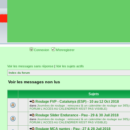
de circuit moto 
informations 
(coordonnées, tra
gps, itinéraire, c
ainsi qu'une liste 
roulage moto so
Connexion
M'enregistrer
Voir les messages sans réponse
|
Voir les sujets actifs
Index du forum
Voir les messages non lus
Sujets
Roulage FVP - Catalunya (ESP) - 10 au 12 Oct 2018
dans
Journées de roulage : retrouvez là un calendrier de roulage sur 3
FORUM L'ACCES AU CALENDRIER N'EST PAS VISIBLE)
Roulage Slider Endurance - Pau - 29 & 30 Juil 2018
dans
Journées de roulage : retrouvez là un calendrier de roulage sur 3
FORUM L'ACCES AU CALENDRIER N'EST PAS VISIBLE)
Roulage MCA nantes - Pau - 27 & 28 Juil 2018