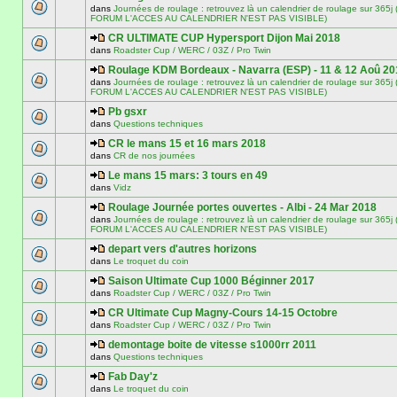
dans
Journées de roulage : retrouvez là un calendrier de roulage sur 3
FORUM L'ACCES AU CALENDRIER N'EST PAS VISIBLE)
CR ULTIMATE CUP Hypersport Dijon Mai 2018
dans
Roadster Cup / WERC / 03Z / Pro Twin
Roulage KDM Bordeaux - Navarra (ESP) - 11 & 12 Aoû 20
dans
Journées de roulage : retrouvez là un calendrier de roulage sur 3
FORUM L'ACCES AU CALENDRIER N'EST PAS VISIBLE)
Pb gsxr
dans
Questions techniques
CR le mans 15 et 16 mars 2018
dans
CR de nos journées
Le mans 15 mars: 3 tours en 49
dans
Vidz
Roulage Journée portes ouvertes - Albi - 24 Mar 2018
dans
Journées de roulage : retrouvez là un calendrier de roulage sur 3
FORUM L'ACCES AU CALENDRIER N'EST PAS VISIBLE)
depart vers d'autres horizons
dans
Le troquet du coin
Saison Ultimate Cup 1000 Béginner 2017
dans
Roadster Cup / WERC / 03Z / Pro Twin
CR Ultimate Cup Magny-Cours 14-15 Octobre
dans
Roadster Cup / WERC / 03Z / Pro Twin
demontage boite de vitesse s1000rr 2011
dans
Questions techniques
Fab Day'z
dans
Le troquet du coin