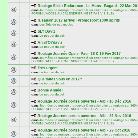
Roulage Slider Endurance - Le Mans - Bugatti - 22 Mar 20
dans
Journées de roulage : retrouvez là un calendrier de roulage sur 3
FORUM L'ACCES AU CALENDRIER N'EST PAS VISIBLE)
la saison 2017 arrive!! Promosport 1000 spirit!!
dans
Les Tofs de nos meules
SLY Day'z
dans
Le troquet du coin
AnniTOYday'z
dans
Le troquet du coin
Roulage Journée Open - Pau - 18 & 19 Fév 2017
dans
Journées de roulage : retrouvez là un calendrier de roulage sur 3
FORUM L'ACCES AU CALENDRIER N'EST PAS VISIBLE)
Très urgent
dans
Le troquet du coin
Que faites vous en 2017?
dans
Le troquet du coin
Bonne Année !
dans
Le troquet du coin
Roulage Journée portes ouvertes - Albi - 10 Déc 2016
dans
Journées de roulage : retrouvez là un calendrier de roulage sur 3
FORUM L'ACCES AU CALENDRIER N'EST PAS VISIBLE)
Roulage Journée portes ouvertes - Albi - 26 Nov 2016
dans
Journées de roulage : retrouvez là un calendrier de roulage sur 3
FORUM L'ACCES AU CALENDRIER N'EST PAS VISIBLE)
Roulage Journée portes ouvertes - Albi - 29 Oct 2016
dans
Journées de roulage : retrouvez là un calendrier de roulage sur 3
FORUM L'ACCES AU CALENDRIER N'EST PAS VISIBLE)