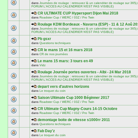
dans
Journées de roulage : retrouvez là un calendrier de roulage sur 3
FORUM L'ACCES AU CALENDRIER N'EST PAS VISIBLE)
CR ULTIMATE CUP Hypersport Dijon Mai 2018
dans
Roadster Cup / WERC / 03Z / Pro Twin
Roulage KDM Bordeaux - Navarra (ESP) - 11 & 12 Aoû 20
dans
Journées de roulage : retrouvez là un calendrier de roulage sur 3
FORUM L'ACCES AU CALENDRIER N'EST PAS VISIBLE)
Pb gsxr
dans
Questions techniques
CR le mans 15 et 16 mars 2018
dans
CR de nos journées
Le mans 15 mars: 3 tours en 49
dans
Vidz
Roulage Journée portes ouvertes - Albi - 24 Mar 2018
dans
Journées de roulage : retrouvez là un calendrier de roulage sur 3
FORUM L'ACCES AU CALENDRIER N'EST PAS VISIBLE)
depart vers d'autres horizons
dans
Le troquet du coin
Saison Ultimate Cup 1000 Béginner 2017
dans
Roadster Cup / WERC / 03Z / Pro Twin
CR Ultimate Cup Magny-Cours 14-15 Octobre
dans
Roadster Cup / WERC / 03Z / Pro Twin
demontage boite de vitesse s1000rr 2011
dans
Questions techniques
Fab Day'z
dans
Le troquet du coin