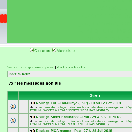
de circuit moto 
informations 
(coordonnées, tra
gps, itinéraire, c
ainsi qu'une liste 
roulage moto so
Connexion
M'enregistrer
Voir les messages sans réponse
|
Voir les sujets actifs
Index du forum
Voir les messages non lus
Sujets
Roulage FVP - Catalunya (ESP) - 10 au 12 Oct 2018
dans
Journées de roulage : retrouvez là un calendrier de roulage sur 3
FORUM L'ACCES AU CALENDRIER N'EST PAS VISIBLE)
Roulage Slider Endurance - Pau - 29 & 30 Juil 2018
dans
Journées de roulage : retrouvez là un calendrier de roulage sur 3
FORUM L'ACCES AU CALENDRIER N'EST PAS VISIBLE)
Roulage MCA nantes - Pau - 27 & 28 Juil 2018