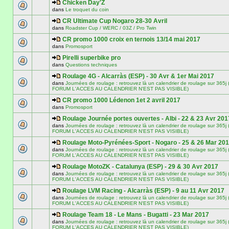
Chicken Day'Z
dans
Le troquet du coin
CR Ultimate Cup Nogaro 28-30 Avril
dans
Roadster Cup / WERC / 03Z / Pro Twin
CR promo 1000 croix en ternois 13/14 mai 2017
dans
Promosport
Pirelli superbike pro
dans
Questions techniques
Roulage 4G - Alcarràs (ESP) - 30 Avr & 1er Mai 2017
dans
Journées de roulage : retrouvez là un calendrier de roulage sur 3
FORUM L'ACCES AU CALENDRIER N'EST PAS VISIBLE)
CR promo 1000 Lédenon 1et 2 avril 2017
dans
Promosport
Roulage Journée portes ouvertes - Albi - 22 & 23 Avr 201
dans
Journées de roulage : retrouvez là un calendrier de roulage sur 3
FORUM L'ACCES AU CALENDRIER N'EST PAS VISIBLE)
Roulage Moto-Pyrénées-Sport - Nogaro - 25 & 26 Mar 20
dans
Journées de roulage : retrouvez là un calendrier de roulage sur 3
FORUM L'ACCES AU CALENDRIER N'EST PAS VISIBLE)
Roulage MotoZK - Catalunya (ESP) - 29 & 30 Avr 2017
dans
Journées de roulage : retrouvez là un calendrier de roulage sur 3
FORUM L'ACCES AU CALENDRIER N'EST PAS VISIBLE)
Roulage LVM Racing - Alcarràs (ESP) - 9 au 11 Avr 2017
dans
Journées de roulage : retrouvez là un calendrier de roulage sur 3
FORUM L'ACCES AU CALENDRIER N'EST PAS VISIBLE)
Roulage Team 18 - Le Mans - Bugatti - 23 Mar 2017
dans
Journées de roulage : retrouvez là un calendrier de roulage sur 3
FORUM L'ACCES AU CALENDRIER N'EST PAS VISIBLE)