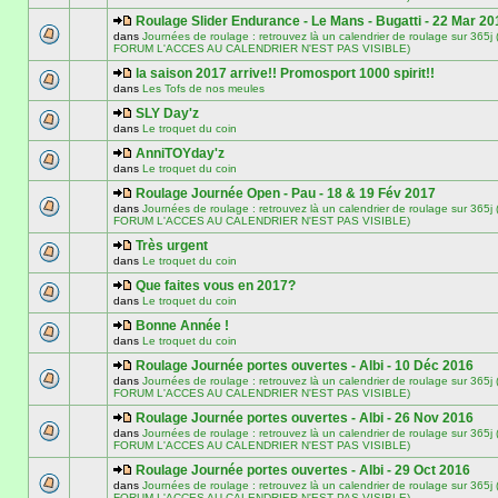
Roulage Slider Endurance - Le Mans - Bugatti - 22 Mar 20
dans
Journées de roulage : retrouvez là un calendrier de roulage sur 3
FORUM L'ACCES AU CALENDRIER N'EST PAS VISIBLE)
la saison 2017 arrive!! Promosport 1000 spirit!!
dans
Les Tofs de nos meules
SLY Day'z
dans
Le troquet du coin
AnniTOYday'z
dans
Le troquet du coin
Roulage Journée Open - Pau - 18 & 19 Fév 2017
dans
Journées de roulage : retrouvez là un calendrier de roulage sur 3
FORUM L'ACCES AU CALENDRIER N'EST PAS VISIBLE)
Très urgent
dans
Le troquet du coin
Que faites vous en 2017?
dans
Le troquet du coin
Bonne Année !
dans
Le troquet du coin
Roulage Journée portes ouvertes - Albi - 10 Déc 2016
dans
Journées de roulage : retrouvez là un calendrier de roulage sur 3
FORUM L'ACCES AU CALENDRIER N'EST PAS VISIBLE)
Roulage Journée portes ouvertes - Albi - 26 Nov 2016
dans
Journées de roulage : retrouvez là un calendrier de roulage sur 3
FORUM L'ACCES AU CALENDRIER N'EST PAS VISIBLE)
Roulage Journée portes ouvertes - Albi - 29 Oct 2016
dans
Journées de roulage : retrouvez là un calendrier de roulage sur 3
FORUM L'ACCES AU CALENDRIER N'EST PAS VISIBLE)