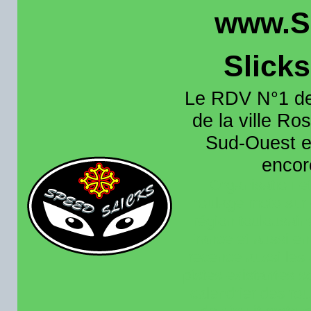
www.S
Slick
Le RDV N°1 de
de la ville Ros
Sud-Ouest et
encore
Organisation e
roulage moto sur 
région toulousain
France et aussi en
recence aussi les 
pistes existantes s
calendrier des rou