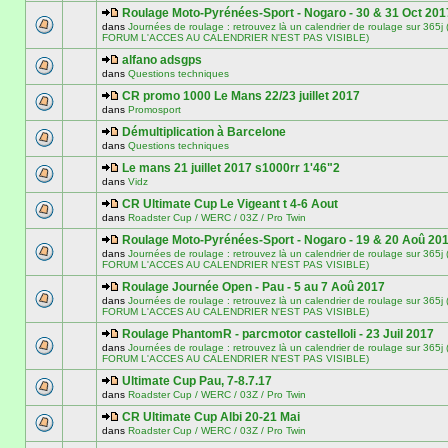
Roulage Moto-Pyrénées-Sport - Nogaro - 30 & 31 Oct 201
dans
Journées de roulage : retrouvez là un calendrier de roulage sur 3
FORUM L'ACCES AU CALENDRIER N'EST PAS VISIBLE)
alfano adsgps
dans
Questions techniques
CR promo 1000 Le Mans 22/23 juillet 2017
dans
Promosport
Démultiplication à Barcelone
dans
Questions techniques
Le mans 21 juillet 2017 s1000rr 1'46"2
dans
Vidz
CR Ultimate Cup Le Vigeant t 4-6 Aout
dans
Roadster Cup / WERC / 03Z / Pro Twin
Roulage Moto-Pyrénées-Sport - Nogaro - 19 & 20 Aoû 20
dans
Journées de roulage : retrouvez là un calendrier de roulage sur 3
FORUM L'ACCES AU CALENDRIER N'EST PAS VISIBLE)
Roulage Journée Open - Pau - 5 au 7 Aoû 2017
dans
Journées de roulage : retrouvez là un calendrier de roulage sur 3
FORUM L'ACCES AU CALENDRIER N'EST PAS VISIBLE)
Roulage PhantomR - parcmotor castelloli - 23 Juil 2017
dans
Journées de roulage : retrouvez là un calendrier de roulage sur 3
FORUM L'ACCES AU CALENDRIER N'EST PAS VISIBLE)
Ultimate Cup Pau, 7-8.7.17
dans
Roadster Cup / WERC / 03Z / Pro Twin
CR Ultimate Cup Albi 20-21 Mai
dans
Roadster Cup / WERC / 03Z / Pro Twin