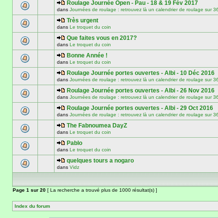
Roulage Journée Open - Pau - 18 & 19 Fév 2017
dans
Journées de roulage : retrouvez là un calendrier de roulage
Très urgent
dans
Le troquet du coin
Que faites vous en 2017?
dans
Le troquet du coin
Bonne Année !
dans
Le troquet du coin
Roulage Journée portes ouvertes - Albi - 10 Déc 2016
dans
Journées de roulage : retrouvez là un calendrier de roulage
Roulage Journée portes ouvertes - Albi - 26 Nov 2016
dans
Journées de roulage : retrouvez là un calendrier de roulage
Roulage Journée portes ouvertes - Albi - 29 Oct 2016
dans
Journées de roulage : retrouvez là un calendrier de roulage
The Fabnoumea DayZ
dans
Le troquet du coin
Pablo
dans
Le troquet du coin
quelques tours a nogaro
dans
Vidz
Page
1
sur
20
[ La recherche a trouvé plus de 1000 résultat(s) ]
Index du forum