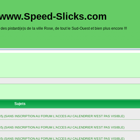
www.Speed-Slicks.com
es pistard(e)s de la ville Rose, de tout le Sud-Ouest et bien plus encore !!!
oto sur circuits dans la région toulousaine, dans toute la France et aussi en Europe. Ce site rec
sous la forme d'un calendrier des roulages. Une liste de circuit moto avec toutes les informations
on gps, itinéraire, caméra embarquée), ainsi qu'une liste d'organisateur de roulage moto sont disp
Sujets
 sur 365j (SANS INSCRIPTION AU FORUM L'ACCES AU CALENDRIER N'EST PAS VISIBLE)
 sur 365j (SANS INSCRIPTION AU FORUM L'ACCES AU CALENDRIER N'EST PAS VISIBLE)
 sur 365j (SANS INSCRIPTION AU FORUM L'ACCES AU CALENDRIER N'EST PAS VISIBLE)