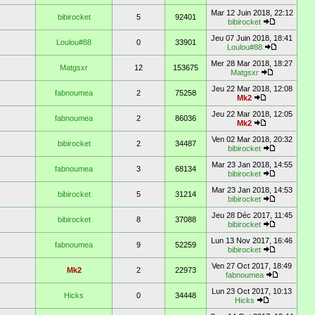
Mar 12 Juin 2018, 22:12
bibirocket
5
92401
bibirocket
Jeu 07 Juin 2018, 18:41
Loulou#88
0
33901
Loulou#88
Mer 28 Mar 2018, 18:27
Matgsxr
12
153675
Matgsxr
Jeu 22 Mar 2018, 12:08
fabnoumea
2
75258
Mk2
Jeu 22 Mar 2018, 12:05
fabnoumea
2
86036
Mk2
Ven 02 Mar 2018, 20:32
bibirocket
2
34487
bibirocket
Mar 23 Jan 2018, 14:55
fabnoumea
3
68134
bibirocket
Mar 23 Jan 2018, 14:53
bibirocket
5
31214
bibirocket
Jeu 28 Déc 2017, 11:45
bibirocket
8
37088
bibirocket
Lun 13 Nov 2017, 16:46
fabnoumea
9
52259
bibirocket
Ven 27 Oct 2017, 18:49
Mk2
2
22973
fabnoumea
Lun 23 Oct 2017, 10:13
Hicks
0
34448
Hicks