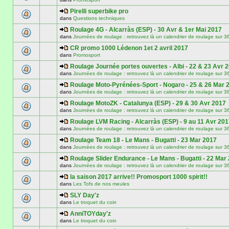
Pirelli superbike pro
dans
Questions techniques
Roulage 4G - Alcarràs (ESP) - 30 Avr & 1er Mai 2017
dans
Journées de roulage : retrouvez là un calendrier de roulage
CR promo 1000 Lédenon 1et 2 avril 2017
dans
Promosport
Roulage Journée portes ouvertes - Albi - 22 & 23 Avr 
dans
Journées de roulage : retrouvez là un calendrier de roulage
Roulage Moto-Pyrénées-Sport - Nogaro - 25 & 26 Mar 
dans
Journées de roulage : retrouvez là un calendrier de roulage
Roulage MotoZK - Catalunya (ESP) - 29 & 30 Avr 2017
dans
Journées de roulage : retrouvez là un calendrier de roulage
Roulage LVM Racing - Alcarràs (ESP) - 9 au 11 Avr 20
dans
Journées de roulage : retrouvez là un calendrier de roulage
Roulage Team 18 - Le Mans - Bugatti - 23 Mar 2017
dans
Journées de roulage : retrouvez là un calendrier de roulage
Roulage Slider Endurance - Le Mans - Bugatti - 22 Mar
dans
Journées de roulage : retrouvez là un calendrier de roulage
la saison 2017 arrive!! Promosport 1000 spirit!!
dans
Les Tofs de nos meules
SLY Day'z
dans
Le troquet du coin
AnniTOYday'z
dans
Le troquet du coin