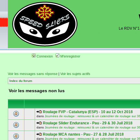
Le RDV N°1 d
Organisation et discussions roulage m
dates de sorties pistes existantes 
(coordonnées, tracé, localisati
Connexion
M'enregistrer
Voir les messages sans réponse
|
Voir les sujets actifs
Index du forum
Voir les messages non lus
Roulage FVP - Catalunya (ESP) - 10 au 12 Oct 2018
dans
Journées de roulage : retrouvez là un calendrier de roulage
Roulage Slider Endurance - Pau - 29 & 30 Juil 2018
dans
Journées de roulage : retrouvez là un calendrier de roulage
Roulage MCA nantes - Pau - 27 & 28 Juil 2018
dans
Journées de roulage : retrouvez là un calendrier de roulage