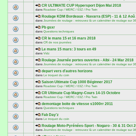
CR ULTIMATE CUP Hypersport Dijon Mai 2018
dans
Roadster Cup / WERC / 03Z / Pro Twin
Roulage KDM Bordeaux - Navarra (ESP) - 11 & 12 Aoû
dans
Journées de roulage : retrouvez là un calendrier de roulage
Pb gsxr
dans
Questions techniques
CR le mans 15 et 16 mars 2018
dans
CR de nos journées
Le mans 15 mars: 3 tours en 49
dans
Vidz
Roulage Journée portes ouvertes - Albi - 24 Mar 2018
dans
Journées de roulage : retrouvez là un calendrier de roulage
depart vers d'autres horizons
dans
Le troquet du coin
Saison Ultimate Cup 1000 Béginner 2017
dans
Roadster Cup / WERC / 03Z / Pro Twin
CR Ultimate Cup Magny-Cours 14-15 Octobre
dans
Roadster Cup / WERC / 03Z / Pro Twin
demontage boite de vitesse s1000rr 2011
dans
Questions techniques
Fab Day'z
dans
Le troquet du coin
Roulage Moto-Pyrénées-Sport - Nogaro - 30 & 31 Oct 
dans
Journées de roulage : retrouvez là un calendrier de roulage