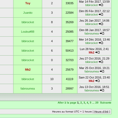
Mar 14 Fév 2017, 13:59
Toy
2
33035
bibirocket
Dim 05 Fév 2017, 22:12
Juanito
3
22584
bibirocket
Jeu 26 Jan 2017, 14:06
bibirocket
8
35269
bibirocket
Dim 08 Jan 2017, 18:57
Loulou#88
4
25085
fabnoumea
Mer 14 Déc 2016, 13:46
bibirocket
4
39477
bibirocket
Lun 28 Nov 2016, 2:41
bibirocket
6
50413
Mk2
Jeu 27 Oct 2016, 21:29
bibirocket
0
32703
bibirocket
Mar 25 Oct 2016, 19:21
Mk2
4
25679
fabnoumea
Sam 22 Oct 2016, 23:40
bibirocket
10
41119
Mk2
Jeu 13 Oct 2016, 18:51
fabnoumea
3
28997
fabnoumea
Aller à la page
1
,
2
,
3
,
4
,
5
...
20
Suivante
Heures au format UTC + 1 heure [
Heure d'été
]