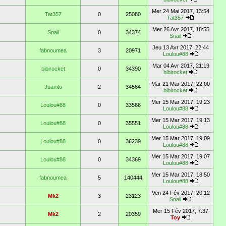
Mer 24 Mai 2017, 13:54
Tat357
0
25080
Tat357
Mer 26 Avr 2017, 18:55
Snail
0
34374
Snail
Jeu 13 Avr 2017, 22:44
fabnoumea
3
20971
Loulou#88
Mar 04 Avr 2017, 21:19
bibirocket
0
34390
bibirocket
Mar 21 Mar 2017, 22:00
Juanito
2
34564
bibirocket
Mer 15 Mar 2017, 19:23
Loulou#88
0
33566
Loulou#88
Mer 15 Mar 2017, 19:13
Loulou#88
0
35551
Loulou#88
Mer 15 Mar 2017, 19:09
Loulou#88
0
36239
Loulou#88
Mer 15 Mar 2017, 19:07
Loulou#88
0
34369
Loulou#88
Mer 15 Mar 2017, 18:50
fabnoumea
5
140444
Loulou#88
Ven 24 Fév 2017, 20:12
Mk2
3
23123
Snail
Mer 15 Fév 2017, 7:37
Mk2
2
20359
Toy