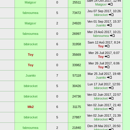
Sam 14 Oct 2017, 12:44
Matgsxr
0
25511
Matgsxr
Jeu 07 Sep 2017, 10:26
fabnoumea
5
73472
bibirocket
Ven 01 Sep 2017, 15:37
Matgsxr
2
24920
Juanito
Mer 23 Aoû 2017, 10:21
fabnoumea
0
26997
fabnoumea
Sam 12 Aoû 2017, 8:24
bibirocket
6
31958
Toy
Mer 26 Juil 2017, 6:07
Toy
0
35669
Toy
Mer 26 Juil 2017, 6:06
Toy
0
33982
Toy
Mar 25 Juil 2017, 19:48
Juanito
7
57118
Juanito
Lun 17 Juil 2017, 12:55
bibirocket
5
30426
bibirocket
Ven 02 Juin 2017, 22:57
bibirocket
0
24736
bibirocket
Ven 02 Juin 2017, 21:40
Mk2
6
31175
bibirocket
Ven 02 Juin 2017, 21:39
bibirocket
5
27887
bibirocket
Dim 28 Mai 2017, 20:50
fabnoumea
2
21840
bibirocket