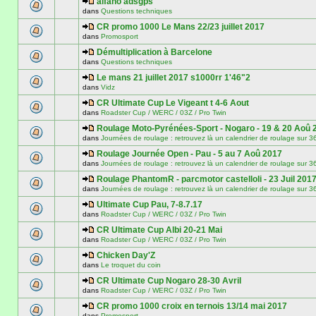
alfano adsgps
dans
Questions techniques
CR promo 1000 Le Mans 22/23 juillet 2017
dans
Promosport
Démultiplication à Barcelone
dans
Questions techniques
Le mans 21 juillet 2017 s1000rr 1'46"2
dans
Vidz
CR Ultimate Cup Le Vigeant t 4-6 Aout
dans
Roadster Cup / WERC / 03Z / Pro Twin
Roulage Moto-Pyrénées-Sport - Nogaro - 19 & 20 Aoû 
dans
Journées de roulage : retrouvez là un calendrier de roulage
Roulage Journée Open - Pau - 5 au 7 Aoû 2017
dans
Journées de roulage : retrouvez là un calendrier de roulage
Roulage PhantomR - parcmotor castelloli - 23 Juil 201
dans
Journées de roulage : retrouvez là un calendrier de roulage
Ultimate Cup Pau, 7-8.7.17
dans
Roadster Cup / WERC / 03Z / Pro Twin
CR Ultimate Cup Albi 20-21 Mai
dans
Roadster Cup / WERC / 03Z / Pro Twin
Chicken Day'Z
dans
Le troquet du coin
CR Ultimate Cup Nogaro 28-30 Avril
dans
Roadster Cup / WERC / 03Z / Pro Twin
CR promo 1000 croix en ternois 13/14 mai 2017
dans
Promosport