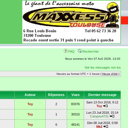
ence aussi les
 nécessaires
onibles
FAQ
Rechercher
Nous sommes le Ven 07 Aoû 2026, 13:20
Voir les messages non lus
Heures au format UTC + 1 heure [
Heure d'été
]
Auteur
Réponses
Vues
Dernier message
Sam 13 Oct 2018, 9:12
Toy
2
83376
Toy
Lun 23 Juil 2018, 15:14
Toy
1
30315
Campou4731
Dim 08 Juil 2018, 0:58
Toy
6
48141
Mk2