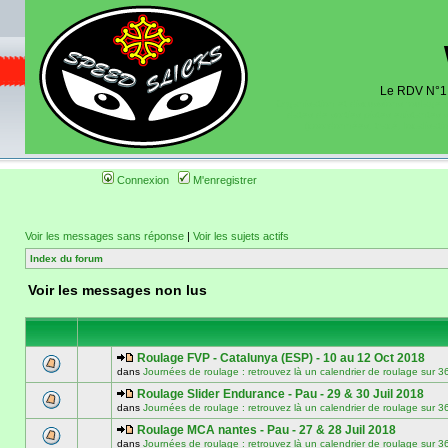
Le RDV N°1 d
Organisation et discussions roulage m
dates de sorties pistes existantes 
(coordonnées, tracé, localisati
Connexion
M'enregistrer
Voir les messages sans réponse
|
Voir les sujets actifs
Index du forum
Voir les messages non lus
Roulage FVP - Catalunya (ESP) - 10 au 12 Oct 2018
dans
Journées de roulage : retrouvez là un calendrier de roulage
Roulage Slider Endurance - Pau - 29 & 30 Juil 2018
dans
Journées de roulage : retrouvez là un calendrier de roulage
Roulage MCA nantes - Pau - 27 & 28 Juil 2018
dans
Journées de roulage : retrouvez là un calendrier de roulage