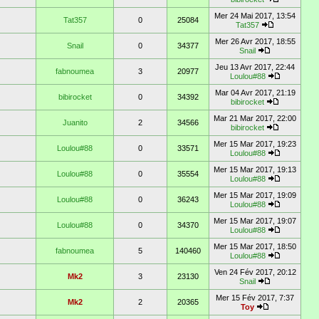
Mer 24 Mai 2017, 13:54
Tat357
0
25084
Tat357
Mer 26 Avr 2017, 18:55
Snail
0
34377
Snail
Jeu 13 Avr 2017, 22:44
fabnoumea
3
20977
Loulou#88
Mar 04 Avr 2017, 21:19
bibirocket
0
34392
bibirocket
Mar 21 Mar 2017, 22:00
Juanito
2
34566
bibirocket
Mer 15 Mar 2017, 19:23
Loulou#88
0
33571
Loulou#88
Mer 15 Mar 2017, 19:13
Loulou#88
0
35554
Loulou#88
Mer 15 Mar 2017, 19:09
Loulou#88
0
36243
Loulou#88
Mer 15 Mar 2017, 19:07
Loulou#88
0
34370
Loulou#88
Mer 15 Mar 2017, 18:50
fabnoumea
5
140460
Loulou#88
Ven 24 Fév 2017, 20:12
Mk2
3
23130
Snail
Mer 15 Fév 2017, 7:37
Mk2
2
20365
Toy