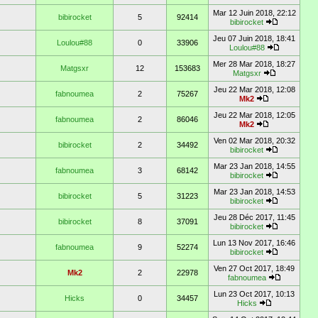
Mar 12 Juin 2018, 22:12
bibirocket
5
92414
bibirocket
Jeu 07 Juin 2018, 18:41
Loulou#88
0
33906
Loulou#88
Mer 28 Mar 2018, 18:27
Matgsxr
12
153683
Matgsxr
Jeu 22 Mar 2018, 12:08
fabnoumea
2
75267
Mk2
Jeu 22 Mar 2018, 12:05
fabnoumea
2
86046
Mk2
Ven 02 Mar 2018, 20:32
bibirocket
2
34492
bibirocket
Mar 23 Jan 2018, 14:55
fabnoumea
3
68142
bibirocket
Mar 23 Jan 2018, 14:53
bibirocket
5
31223
bibirocket
Jeu 28 Déc 2017, 11:45
bibirocket
8
37091
bibirocket
Lun 13 Nov 2017, 16:46
fabnoumea
9
52274
bibirocket
Ven 27 Oct 2017, 18:49
Mk2
2
22978
fabnoumea
Lun 23 Oct 2017, 10:13
Hicks
0
34457
Hicks