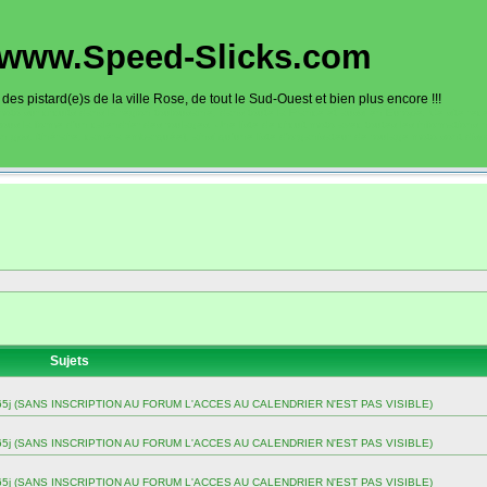
www.Speed-Slicks.com
es pistard(e)s de la ville Rose, de tout le Sud-Ouest et bien plus encore !!!
oto sur circuits dans la région toulousaine, dans toute la France et aussi en Europe. Ce site rec
sous la forme d'un calendrier des roulages. Une liste de circuit moto avec toutes les informations
on gps, itinéraire, caméra embarquée), ainsi qu'une liste d'organisateur de roulage moto sont disp
Sujets
 sur 365j (SANS INSCRIPTION AU FORUM L'ACCES AU CALENDRIER N'EST PAS VISIBLE)
 sur 365j (SANS INSCRIPTION AU FORUM L'ACCES AU CALENDRIER N'EST PAS VISIBLE)
 sur 365j (SANS INSCRIPTION AU FORUM L'ACCES AU CALENDRIER N'EST PAS VISIBLE)