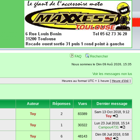
ence aussi les
 nécessaires
onibles
FAQ
Rechercher
Nous sommes le Dim 09 Aoû 2026, 15:35
Voir les messages non lus
Heures au format UTC + 1 heure [
Heure d'été
]
Auteur
Réponses
Vues
Dernier message
Sam 13 Oct 2018, 9:12
Toy
2
83389
Toy
Lun 23 Juil 2018, 15:14
Toy
1
30322
Campou4731
Dim 08 Juil 2018, 0:58
Toy
6
48143
Mk2