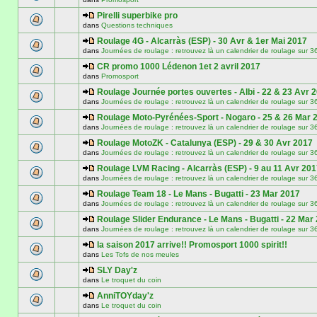
Pirelli superbike pro
dans
Questions techniques
Roulage 4G - Alcarràs (ESP) - 30 Avr & 1er Mai 2017
dans
Journées de roulage : retrouvez là un calendrier de roulage
CR promo 1000 Lédenon 1et 2 avril 2017
dans
Promosport
Roulage Journée portes ouvertes - Albi - 22 & 23 Avr 
dans
Journées de roulage : retrouvez là un calendrier de roulage
Roulage Moto-Pyrénées-Sport - Nogaro - 25 & 26 Mar 
dans
Journées de roulage : retrouvez là un calendrier de roulage
Roulage MotoZK - Catalunya (ESP) - 29 & 30 Avr 2017
dans
Journées de roulage : retrouvez là un calendrier de roulage
Roulage LVM Racing - Alcarràs (ESP) - 9 au 11 Avr 20
dans
Journées de roulage : retrouvez là un calendrier de roulage
Roulage Team 18 - Le Mans - Bugatti - 23 Mar 2017
dans
Journées de roulage : retrouvez là un calendrier de roulage
Roulage Slider Endurance - Le Mans - Bugatti - 22 Mar
dans
Journées de roulage : retrouvez là un calendrier de roulage
la saison 2017 arrive!! Promosport 1000 spirit!!
dans
Les Tofs de nos meules
SLY Day'z
dans
Le troquet du coin
AnniTOYday'z
dans
Le troquet du coin