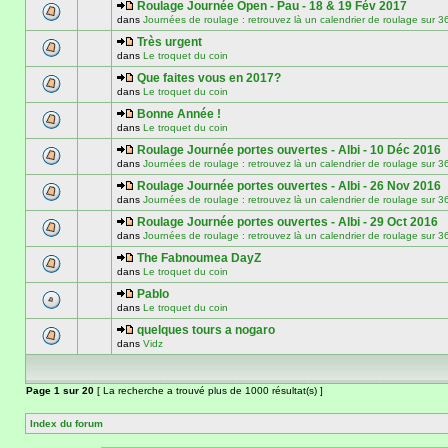
Roulage Journée Open - Pau - 18 & 19 Fév 2017
dans
Journées de roulage : retrouvez là un calendrier de roulage
Très urgent
dans
Le troquet du coin
Que faites vous en 2017?
dans
Le troquet du coin
Bonne Année !
dans
Le troquet du coin
Roulage Journée portes ouvertes - Albi - 10 Déc 2016
dans
Journées de roulage : retrouvez là un calendrier de roulage
Roulage Journée portes ouvertes - Albi - 26 Nov 2016
dans
Journées de roulage : retrouvez là un calendrier de roulage
Roulage Journée portes ouvertes - Albi - 29 Oct 2016
dans
Journées de roulage : retrouvez là un calendrier de roulage
The Fabnoumea DayZ
dans
Le troquet du coin
Pablo
dans
Le troquet du coin
quelques tours a nogaro
dans
Vidz
Page
1
sur
20
[ La recherche a trouvé plus de 1000 résultat(s) ]
Index du forum