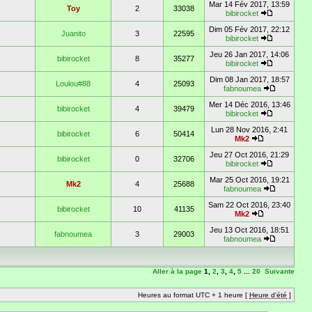
Mar 14 Fév 2017, 13:59
Toy
2
33038
bibirocket
Dim 05 Fév 2017, 22:12
Juanito
3
22595
bibirocket
Jeu 26 Jan 2017, 14:06
bibirocket
8
35277
bibirocket
Dim 08 Jan 2017, 18:57
Loulou#88
4
25093
fabnoumea
Mer 14 Déc 2016, 13:46
bibirocket
4
39479
bibirocket
Lun 28 Nov 2016, 2:41
bibirocket
6
50414
Mk2
Jeu 27 Oct 2016, 21:29
bibirocket
0
32706
bibirocket
Mar 25 Oct 2016, 19:21
Mk2
4
25688
fabnoumea
Sam 22 Oct 2016, 23:40
bibirocket
10
41135
Mk2
Jeu 13 Oct 2016, 18:51
fabnoumea
3
29003
fabnoumea
Aller à la page
1
,
2
,
3
,
4
,
5
...
20
Suivante
Heures au format UTC + 1 heure [
Heure d'été
]