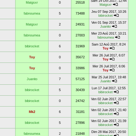
Sam 14 Oct 2017, 12:44
Matgsxr
0
25518
Matgsxr
Jeu 07 Sep 2017, 10:26
fabnoumea
5
73488
bibirocket
Ven 01 Sep 2017, 15:37
Matgsxr
2
24931
Juanito
Mer 23 Aoû 2017, 10:21
fabnoumea
0
27003
fabnoumea
Sam 12 Aoû 2017, 8:24
bibirocket
6
31969
Toy
Mer 26 Juil 2017, 6:07
Toy
0
35672
Toy
Mer 26 Juil 2017, 6:06
Toy
0
33986
Toy
Mar 25 Juil 2017, 19:48
Juanito
7
57125
Juanito
Lun 17 Juil 2017, 12:55
bibirocket
5
30439
bibirocket
Ven 02 Juin 2017, 22:57
bibirocket
0
24742
bibirocket
Ven 02 Juin 2017, 21:40
Mk2
6
31181
bibirocket
Ven 02 Juin 2017, 21:39
bibirocket
5
27896
bibirocket
Dim 28 Mai 2017, 20:50
fabnoumea
2
21848
bibirocket