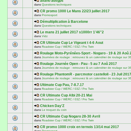
alfano adsgps
dans
Questions techniques
CR promo 1000 Le Mans 22/23 juillet 2017
dans
Promosport
Démultiplication à Barcelone
dans
Questions techniques
Le mans 21 juillet 2017 s1000rr 1'46"2
dans
Vidz
CR Ultimate Cup Le Vigeant t 4-6 Aout
dans
Roadster Cup / WERC / 03Z / Pro Twin
Roulage Moto-Pyrénées-Sport - Nogaro - 19 & 20 Aoû 
dans
Journées de roulage : retrouvez là un calendrier de roulage
Roulage Journée Open - Pau - 5 au 7 Aoû 2017
dans
Journées de roulage : retrouvez là un calendrier de roulage
Roulage PhantomR - parcmotor castelloli - 23 Juil 201
dans
Journées de roulage : retrouvez là un calendrier de roulage
Ultimate Cup Pau, 7-8.7.17
dans
Roadster Cup / WERC / 03Z / Pro Twin
CR Ultimate Cup Albi 20-21 Mai
dans
Roadster Cup / WERC / 03Z / Pro Twin
Chicken Day'Z
dans
Le troquet du coin
CR Ultimate Cup Nogaro 28-30 Avril
dans
Roadster Cup / WERC / 03Z / Pro Twin
CR promo 1000 croix en ternois 13/14 mai 2017
dans
Promosport