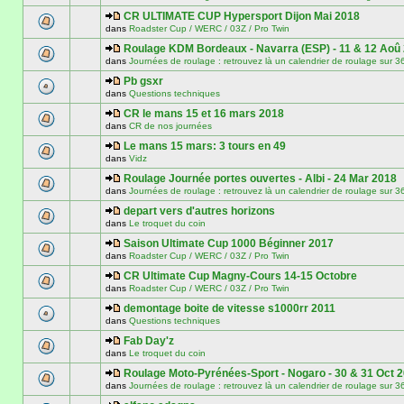
CR ULTIMATE CUP Hypersport Dijon Mai 2018
dans
Roadster Cup / WERC / 03Z / Pro Twin
Roulage KDM Bordeaux - Navarra (ESP) - 11 & 12 Aoû
dans
Journées de roulage : retrouvez là un calendrier de roulage
Pb gsxr
dans
Questions techniques
CR le mans 15 et 16 mars 2018
dans
CR de nos journées
Le mans 15 mars: 3 tours en 49
dans
Vidz
Roulage Journée portes ouvertes - Albi - 24 Mar 2018
dans
Journées de roulage : retrouvez là un calendrier de roulage
depart vers d'autres horizons
dans
Le troquet du coin
Saison Ultimate Cup 1000 Béginner 2017
dans
Roadster Cup / WERC / 03Z / Pro Twin
CR Ultimate Cup Magny-Cours 14-15 Octobre
dans
Roadster Cup / WERC / 03Z / Pro Twin
demontage boite de vitesse s1000rr 2011
dans
Questions techniques
Fab Day'z
dans
Le troquet du coin
Roulage Moto-Pyrénées-Sport - Nogaro - 30 & 31 Oct 
dans
Journées de roulage : retrouvez là un calendrier de roulage