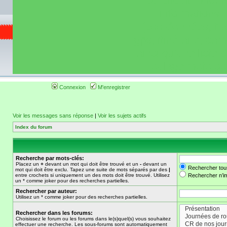
de circuit moto 
informations 
(coordonnées, tra
gps, itinéraire, c
ainsi qu'une liste 
roulage moto so
Connexion
M'enregistrer
Voir les messages sans réponse
|
Voir les sujets actifs
Index du forum
Recherche par mots-clés:
Placez un
+
devant un mot qui doit être trouvé et un
-
devant un
Rechercher tou
mot qui doit être exclu. Tapez une suite de mots séparés par des
|
entre crochets si uniquement un des mots doit être trouvé. Utilisez
Rechercher n’im
un * comme joker pour des recherches partielles.
Rechercher par auteur:
Utilisez un * comme joker pour des recherches partielles.
Rechercher dans les forums:
Choisissez le forum ou les forums dans le(s)quel(s) vous souhaitez
effectuer une recherche. Les sous-forums sont automatiquement