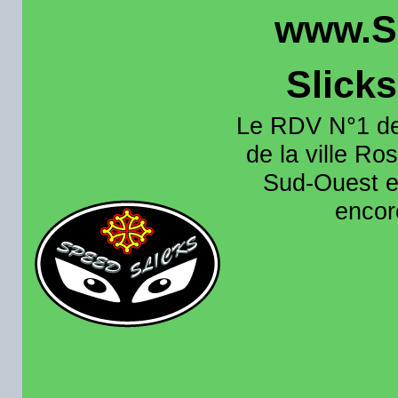
www.S
Slick
Le RDV N°1 de
de la ville Ros
Sud-Ouest et
encore
Organisation e
roulage moto sur 
région toulousain
France et aussi en
recence aussi les 
pistes existantes s
calendrier des rou