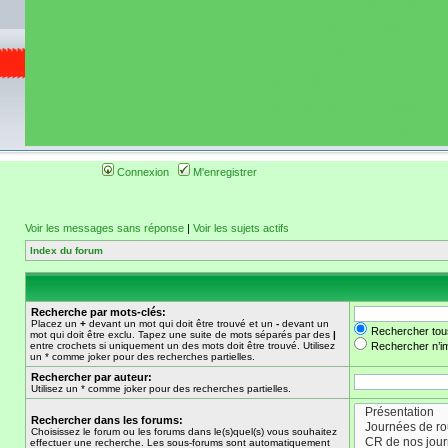
de circuit moto 
informations 
(coordonnées, tra
gps, itinéraire, c
ainsi qu'une liste 
roulage moto so
Connexion
M'enregistrer
Voir les messages sans réponse
|
Voir les sujets actifs
Index du forum
Recherche par mots-clés:
Placez un
+
devant un mot qui doit être trouvé et un
-
devant un
Rechercher tou
mot qui doit être exclu. Tapez une suite de mots séparés par des
|
entre crochets si uniquement un des mots doit être trouvé. Utilisez
Rechercher n’im
un * comme joker pour des recherches partielles.
Rechercher par auteur:
Utilisez un * comme joker pour des recherches partielles.
Rechercher dans les forums:
Choisissez le forum ou les forums dans le(s)quel(s) vous souhaitez
effectuer une recherche. Les sous-forums sont automatiquement