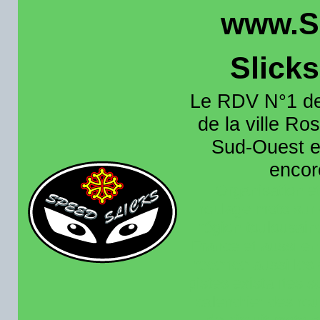
www.S
Slick
Le RDV N°1 de
de la ville Ros
Sud-Ouest et
encore
Organisation e
roulage moto sur 
région toulousain
France et aussi en
recence aussi les 
pistes existantes s
calendrier des rou