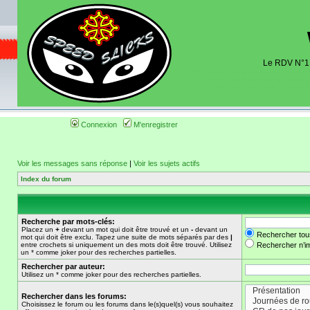
Le RDV N°1 d
Organisation et discussions roulage m
dates de sorties pistes existantes 
(coordonnées, tracé, localisati
Connexion
M'enregistrer
Voir les messages sans réponse
|
Voir les sujets actifs
Index du forum
Recherche par mots-clés:
Placez un
+
devant un mot qui doit être trouvé et un
-
devant un
Rechercher tou
mot qui doit être exclu. Tapez une suite de mots séparés par des
|
entre crochets si uniquement un des mots doit être trouvé. Utilisez
Rechercher n’im
un * comme joker pour des recherches partielles.
Rechercher par auteur:
Utilisez un * comme joker pour des recherches partielles.
Rechercher dans les forums:
Choisissez le forum ou les forums dans le(s)quel(s) vous souhaitez