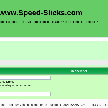
www.Speed-Slicks.com
es pistard(e)s de la ville Rose, de tout le Sud-Ouest et bien plus encore !!!
oto sur circuits dans la région toulousaine, dans toute la France et aussi en Europe. Ce site rec
sous la forme d'un calendrier des roulages. Une liste de circuit moto avec toutes les informations
on gps, itinéraire, caméra embarquée), ainsi qu'une liste d'organisateur de roulage moto sont disp
Rechercher
s les termes
porte lequel de ces termes