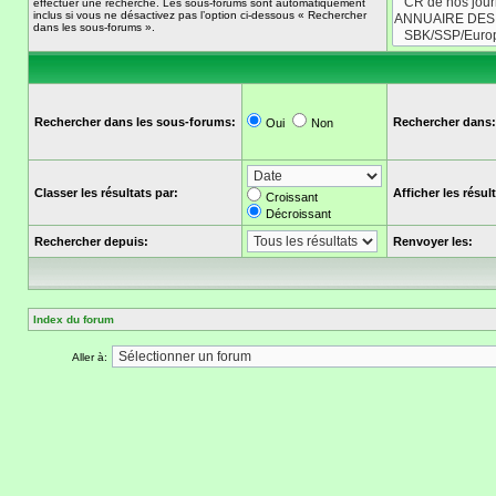
effectuer une recherche. Les sous-forums sont automatiquement
inclus si vous ne désactivez pas l’option ci-dessous « Rechercher
dans les sous-forums ».
Rechercher dans les sous-forums:
Rechercher dans:
Oui
Non
Classer les résultats par:
Afficher les résu
Croissant
Décroissant
Rechercher depuis:
Renvoyer les:
Index du forum
Aller à: