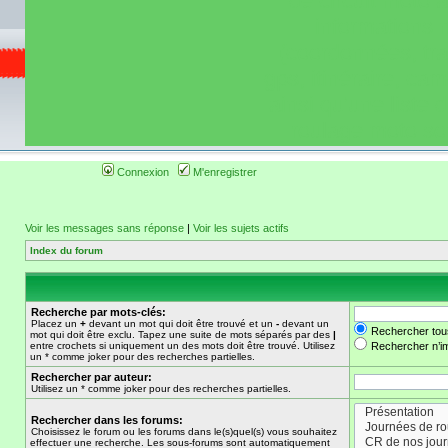
de circuit moto 
informations 
(coordonnées, tra
gps, itinéraire, c
ainsi qu'une liste 
roulage moto so
Connexion
M'enregistrer
Voir les messages sans réponse
|
Voir les sujets actifs
Index du forum
Recherche par mots-clés:
Placez un
+
devant un mot qui doit être trouvé et un
-
devant un
Rechercher tou
mot qui doit être exclu. Tapez une suite de mots séparés par des
|
entre crochets si uniquement un des mots doit être trouvé. Utilisez
Rechercher n’im
un * comme joker pour des recherches partielles.
Rechercher par auteur:
Utilisez un * comme joker pour des recherches partielles.
Rechercher dans les forums:
Choisissez le forum ou les forums dans le(s)quel(s) vous souhaitez
effectuer une recherche. Les sous-forums sont automatiquement