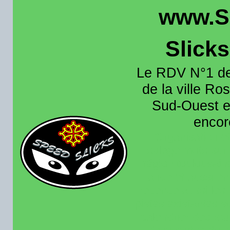
www.S
Slick
Le RDV N°1 de
de la ville Ros
Sud-Ouest et
encore
Organisation e
roulage moto sur 
région toulousain
France et aussi en
recence aussi les 
pistes existantes s
calendrier des rou