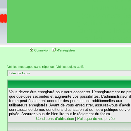
de circuit moto 
informations 
(coordonnées, tra
gps, itinéraire, c
ainsi qu'une liste 
roulage moto so
Connexion
M'enregistrer
Voir les messages sans réponse
|
Voir les sujets actifs
Index du forum
Vous devez être enregistré pour vous connecter. L’enregistrement ne pr
que quelques secondes et augmente vos possibilités. L’administrateur 
forum peut également accorder des permissions additionnelles aux
utilisateurs enregistrés. Avant de vous enregistrer, assurez-vous d’avoir 
connaissance de nos conditions d’utilisation et de notre politique de vie
privée. Assurez-vous de bien lire tout le règlement du forum.
Conditions d’utilisation
|
Politique de vie privée