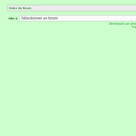
Index du forum
Aller à:
Développé par
ph
Tra