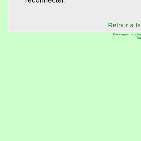
reconnecter.
Retour à l
Développé par
ph
Tra