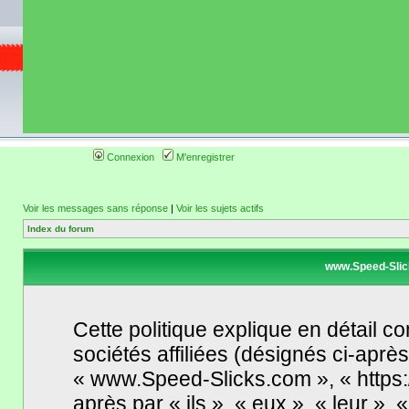
de circuit moto 
informations 
(coordonnées, tra
gps, itinéraire, c
ainsi qu'une liste 
roulage moto so
Connexion
M'enregistrer
Voir les messages sans réponse
|
Voir les sujets actifs
Index du forum
www.Speed-Slick
Cette politique explique en détail
sociétés affiliées (désignés ci-après
« www.Speed-Slicks.com », « https:
après par « ils », « eux », « leur »