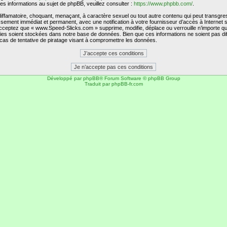
 informations au sujet de phpBB, veuillez consulter :
https://www.phpbb.com/
.
diffamatoire, choquant, menaçant, à caractère sexuel ou tout autre contenu qui peut transgr
issement immédiat et permanent, avec une notification à votre fournisseur d’accès à Interne
cceptez que « www.Speed-Slicks.com » supprime, modifie, déplace ou verrouille n’importe qu
es soient stockées dans notre base de données. Bien que ces informations ne soient pas di
as de tentative de piratage visant à compromettre les données.
Développé par
phpBB
® Forum Software © phpBB Group
Traduit par
phpBB-fr.com