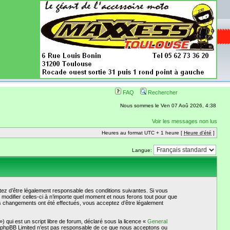
ence aussi les
 nécessaires
onibles
FAQ
Rechercher
Nous sommes le Ven 07 Aoû 2026, 4:38
Voir les messages non lus
Heures au format UTC + 1 heure [
Heure d'été
]
Langue:
ez d’être légalement responsable des conditions suivantes. Si vous
odifier celles-ci à n’importe quel moment et nous ferons tout pour que
es changements ont été effectués, vous acceptez d’être légalement
qui est un script libre de forum, déclaré sous la licence «
General
et. phpBB Limited n’est pas responsable de ce que nous acceptons ou