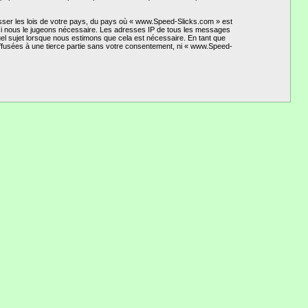
esser les lois de votre pays, du pays où « www.Speed-Slicks.com » est
t si nous le jugeons nécessaire. Les adresses IP de tous les messages
el sujet lorsque nous estimons que cela est nécessaire. En tant que
ffusées à une tierce partie sans votre consentement, ni « www.Speed-