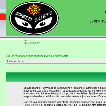
Le RDV N°1 d
Organisation et discussions roulage m
dates de sorties pistes existantes 
(coordonnées, tracé, localisati
Connexion
Voir les messages sans réponse
|
Voir les sujets actifs
Index du forum
En accédant à « www.Speed-Slicks.com » (désigné ci-après par « nous »
n’acceptez pas d’être légalement responsable de toutes les conditions s
vous en soyez informé, bien qu’il soit prudent de vérifier régulièremen
responsable des conditions découlant des mises à jour et/ou modificatio
Nos forums sont développés par phpBB (désigné ci-après par « ils », « e
Public License
» (désigné ci-après par « GPL ») et qui peut être téléch