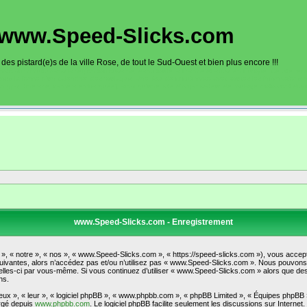
www.Speed-Slicks.com
es pistard(e)s de la ville Rose, de tout le Sud-Ouest et bien plus encore !!!
oto sur circuits dans la région toulousaine, dans toute la France et aussi en Europe. Ce site rec
sous la forme d'un calendrier des roulages. Une liste de circuit moto avec toutes les informations
on gps, itinéraire, caméra embarquée), ainsi qu'une liste d'organisateur de roulage moto sont disp
www.Speed-Slicks.com - Enregistrement
, « notre », « nos », « www.Speed-Slicks.com », « https://speed-slicks.com »), vous accept
uivantes, alors n’accédez pas et/ou n’utilisez pas « www.Speed-Slicks.com ». Nous pouvons m
t celles-ci par vous-même. Si vous continuez d’utiliser « www.Speed-Slicks.com » alors que d
ns.
ux », « leur », « logiciel phpBB », « www.phpbb.com », « phpBB Limited », « Équipes phpBB ») 
argé depuis
www.phpbb.com
. Le logiciel phpBB facilite seulement les discussions sur Intern