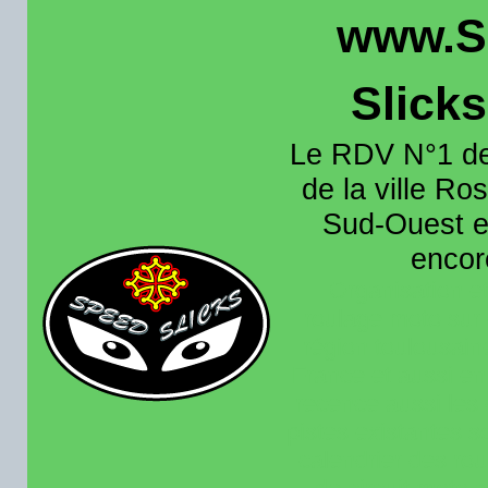
www.S
Slick
Le RDV N°1 de
de la ville Ros
Sud-Ouest et
encore
Organisation e
roulage moto sur 
région toulousain
France et aussi en
recence aussi les 
pistes existantes s
calendrier des rou