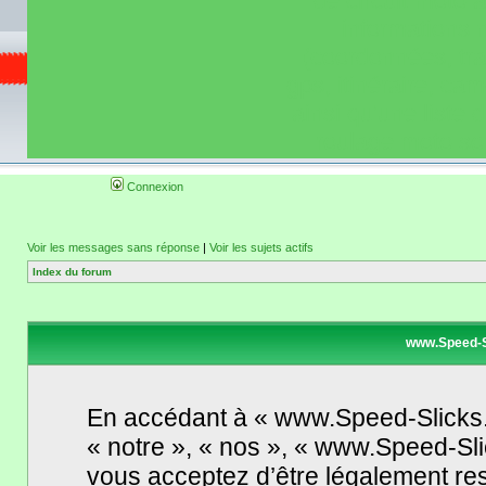
de circuit moto 
informations 
(coordonnées, tra
gps, itinéraire, c
ainsi qu'une liste 
roulage moto so
Connexion
Voir les messages sans réponse
|
Voir les sujets actifs
Index du forum
www.Speed-S
En accédant à « www.Speed-Slicks.
« notre », « nos », « www.Speed-Sli
vous acceptez d’être légalement re