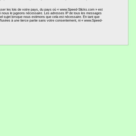
esser les lois de votre pays, du pays où « www.Speed-Slicks.com » est
t si nous le jugeons nécessaire. Les adresses IP de tous les messages
el sujet lorsque nous estimons que cela est nécessaire. En tant que
ffusées à une tierce partie sans votre consentement, ni « www.Speed-