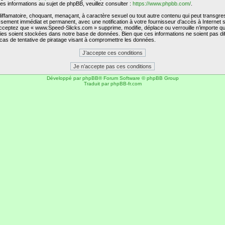
 informations au sujet de phpBB, veuillez consulter :
https://www.phpbb.com/
.
diffamatoire, choquant, menaçant, à caractère sexuel ou tout autre contenu qui peut transgr
issement immédiat et permanent, avec une notification à votre fournisseur d’accès à Interne
cceptez que « www.Speed-Slicks.com » supprime, modifie, déplace ou verrouille n’importe qu
es soient stockées dans notre base de données. Bien que ces informations ne soient pas di
as de tentative de piratage visant à compromettre les données.
Développé par
phpBB
® Forum Software © phpBB Group
Traduit par
phpBB-fr.com