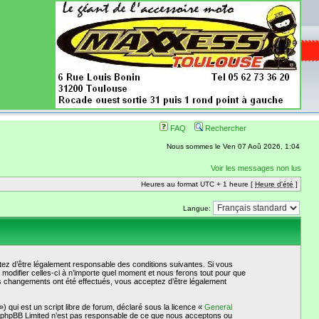
ence aussi les
 nécessaires
onibles
FAQ
Rechercher
Nous sommes le Ven 07 Aoû 2026, 1:04
Voir les messages non lus
Heures au format UTC + 1 heure [
Heure d'été
]
Langue:
ez d’être légalement responsable des conditions suivantes. Si vous
odifier celles-ci à n’importe quel moment et nous ferons tout pour que
es changements ont été effectués, vous acceptez d’être légalement
qui est un script libre de forum, déclaré sous la licence «
General
et. phpBB Limited n’est pas responsable de ce que nous acceptons ou