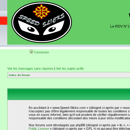
Le RDV N°1 d
Organisation et discussions roulage m
dates de sorties pistes existantes 
(coordonnées, tracé, localisati
Connexion
Voir les messages sans réponse
|
Voir les sujets actifs
Index du forum
En accédant à « www.Speed-Slicks.com » (désigné ci-après par « nous »
n’acceptez pas d’être légalement responsable de toutes les conditions s
vous en soyez informé, bien qu’il soit prudent de vérifier régulièremen
responsable des conditions découlant des mises à jour et/ou modificatio
Nos forums sont développés par phpBB (désigné ci-après par « ils », « e
Public License
» (désigné ci-après par « GPL ») et qui peut être téléch