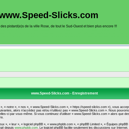
www.Speed-Slicks.com
es pistard(e)s de la ville Rose, de tout le Sud-Ouest et bien plus encore !!!
oto sur circuits dans la région toulousaine, dans toute la France et aussi en Europe. Ce site rec
sous la forme d'un calendrier des roulages. Une liste de circuit moto avec toutes les informations
on gps, itinéraire, caméra embarquée), ainsi qu'une liste d'organisateur de roulage moto sont disp
www.Speed-Slicks.com - Enregistrement
, « notre », « nos », « www.Speed-Slicks.com », « https://speed-slicks.com »), vous accept
uivantes, alors n’accédez pas et/ou n’utilisez pas « www.Speed-Slicks.com ». Nous pouvons m
t celles-ci par vous-même. Si vous continuez d’utiliser « www.Speed-Slicks.com » alors que d
ns.
ux », « leur », « logiciel phpBB », « www.phpbb.com », « phpBB Limited », « Équipes phpBB ») 
argé depuis
www.phpbb.com
. Le logiciel phpBB facilite seulement les discussions sur Intern