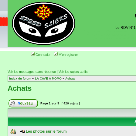
Le RDV N°1 d
Organisation et discussions roulage m
dates de sorties pistes existantes 
(coordonnées, tracé, localisati
Connexion
M'enregistrer
Voir les messages sans réponse
|
Voir les sujets actifs
Index du forum
»
LA CAVE A MOMO
»
Achats
Achats
Page
1
sur
9
[ 426 sujets ]
S
Les photos sur le forum