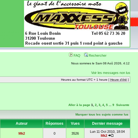
ence aussi les
 nécessaires
onibles
FAQ
Rechercher
Nous sommes le Sam 08 Aoû 2026, 4:12
Voir les messages non lus
Heures au format UTC + 1 heure [
Heure d'été
]
Aller à la page
1
,
2
,
3
,
4
,
5
...
9
Suivante
Marquer tous les sujets comme lus
Auteur
Réponses
Vues
Dernier message
Lun 11 Oct 2010, 18:04
Mk2
0
3526
Mk2