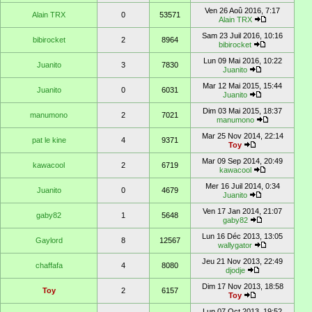
Ven 26 Aoû 2016, 7:17
Alain TRX
0
53571
Alain TRX
Sam 23 Juil 2016, 10:16
bibirocket
2
8964
bibirocket
Lun 09 Mai 2016, 10:22
Juanito
3
7830
Juanito
Mar 12 Mai 2015, 15:44
Juanito
0
6031
Juanito
Dim 03 Mai 2015, 18:37
manumono
2
7021
manumono
Mar 25 Nov 2014, 22:14
pat le kine
4
9371
Toy
Mar 09 Sep 2014, 20:49
kawacool
2
6719
kawacool
Mer 16 Juil 2014, 0:34
Juanito
0
4679
Juanito
Ven 17 Jan 2014, 21:07
gaby82
1
5648
gaby82
Lun 16 Déc 2013, 13:05
Gaylord
8
12567
wallygator
Jeu 21 Nov 2013, 22:49
chaffafa
4
8080
djodje
Dim 17 Nov 2013, 18:58
Toy
2
6157
Toy
Lun 07 Oct 2013, 19:52