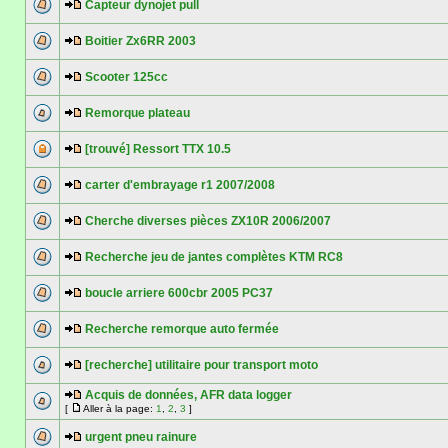
Capteur dynojet pull
Boitier Zx6RR 2003
Scooter 125cc
Remorque plateau
[trouvé] Ressort TTX 10.5
carter d'embrayage r1 2007/2008
Cherche diverses pièces ZX10R 2006/2007
Recherche jeu de jantes complètes KTM RC8
boucle arriere 600cbr 2005 PC37
Recherche remorque auto fermée
[recherche] utilitaire pour transport moto
Acquis de données, AFR data logger
[
Aller à la page:
1
,
2
,
3
]
urgent pneu rainure