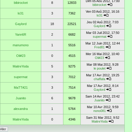
Dim 05 Aoû 2012, 17:00
bibirocket
8
12833
bibirocket
Ven 03 Aoû 2012, 16:16
lo31
3
7362
lo31
Jeu 02 Aoû 2012, 7:03
Gaylord
18
22521
Gaylord
Mar 03 Juil 2012, 17:50
Yann6R
2
6682
supermat
Mar 12 Juin 2012, 12:44
manumono
1
5516
Fred81
Mer 16 Mai 2012, 10:40
Oli#23
0
4515
Oli#23
Mar 08 Mai 2012, 9:28
MaitreYoda
5
9275
le poulet
Mar 17 Avr 2012, 19:25
supermat
3
7012
chaffafa
Mar 17 Avr 2012, 8:14
MaTT#21
3
7514
Gaylord
Sam 14 Avr 2012, 23:42
Juanito
6
9678
Juanito
Mar 10 Avr 2012, 9:59
alexandra
1
5764
nono081
Sam 31 Mar 2012, 9:52
MaitreYoda
0
4346
MaitreYoda