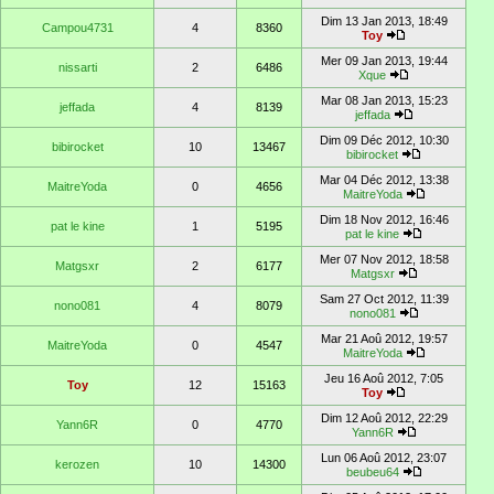
Dim 13 Jan 2013, 18:49
Campou4731
4
8360
Toy
Mer 09 Jan 2013, 19:44
nissarti
2
6486
Xque
Mar 08 Jan 2013, 15:23
jeffada
4
8139
jeffada
Dim 09 Déc 2012, 10:30
bibirocket
10
13467
bibirocket
Mar 04 Déc 2012, 13:38
MaitreYoda
0
4656
MaitreYoda
Dim 18 Nov 2012, 16:46
pat le kine
1
5195
pat le kine
Mer 07 Nov 2012, 18:58
Matgsxr
2
6177
Matgsxr
Sam 27 Oct 2012, 11:39
nono081
4
8079
nono081
Mar 21 Aoû 2012, 19:57
MaitreYoda
0
4547
MaitreYoda
Jeu 16 Aoû 2012, 7:05
Toy
12
15163
Toy
Dim 12 Aoû 2012, 22:29
Yann6R
0
4770
Yann6R
Lun 06 Aoû 2012, 23:07
kerozen
10
14300
beubeu64