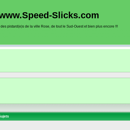
www.Speed-Slicks.com
es pistard(e)s de la ville Rose, de tout le Sud-Ouest et bien plus encore !!!
oto sur circuits dans la région toulousaine, dans toute la France et aussi en Europe. Ce site rec
sous la forme d'un calendrier des roulages. Une liste de circuit moto avec toutes les informations
on gps, itinéraire, caméra embarquée), ainsi qu'une liste d'organisateur de roulage moto sont disp
ujets