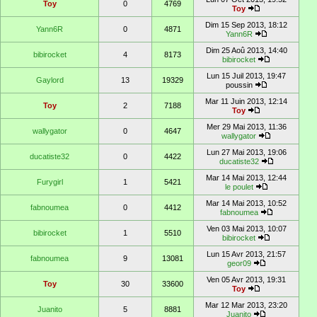
Toy
0
4769
Toy
Dim 15 Sep 2013, 18:12
Yann6R
0
4871
Yann6R
Dim 25 Aoû 2013, 14:40
bibirocket
4
8173
bibirocket
Lun 15 Juil 2013, 19:47
Gaylord
13
19329
poussin
Mar 11 Juin 2013, 12:14
Toy
2
7188
Toy
Mer 29 Mai 2013, 11:36
wallygator
0
4647
wallygator
Lun 27 Mai 2013, 19:06
ducatiste32
0
4422
ducatiste32
Mar 14 Mai 2013, 12:44
Furygirl
1
5421
le poulet
Mar 14 Mai 2013, 10:52
fabnoumea
0
4412
fabnoumea
Ven 03 Mai 2013, 10:07
bibirocket
1
5510
bibirocket
Lun 15 Avr 2013, 21:57
fabnoumea
9
13081
geor09
Ven 05 Avr 2013, 19:31
Toy
30
33600
Toy
Mar 12 Mar 2013, 23:20
Juanito
5
8881
Juanito