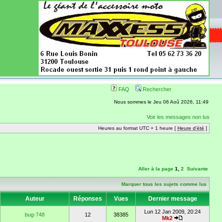
ence aussi les
 nécessaires
onibles
FAQ
Rechercher
Nous sommes le Jeu 06 Aoû 2026, 11:49
Voir les messages non lus
Heures au format UTC + 1 heure [
Heure d'été
]
Aller à la page
1
,
2
Suivante
Marquer tous les sujets comme lus
Auteur
Réponses
Vues
Dernier message
Lun 12 Jan 2009, 20:24
bug-748
12
38385
Mk2