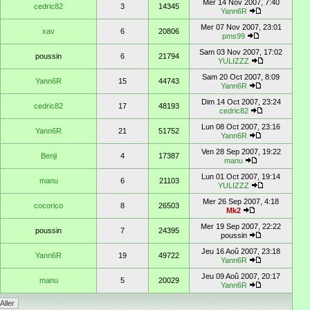
Mer 14 Nov 2007, 7:40
cedric82
3
14345
Yann6R
Mer 07 Nov 2007, 23:01
xav
6
20806
pms99
Sam 03 Nov 2007, 17:02
poussin
6
21794
YULIZZZ
Sam 20 Oct 2007, 8:09
Yann6R
15
44743
Yann6R
Dim 14 Oct 2007, 23:24
cedric82
17
48193
cedric82
Lun 08 Oct 2007, 23:16
Yann6R
21
51752
Yann6R
Ven 28 Sep 2007, 19:22
Benji
4
17387
manu
Lun 01 Oct 2007, 19:14
manu
6
21103
YULIZZZ
Mer 26 Sep 2007, 4:18
cocorico
8
26503
Mk2
Mer 19 Sep 2007, 22:22
poussin
7
24395
poussin
Jeu 16 Aoû 2007, 23:18
Yann6R
19
49722
Yann6R
Jeu 09 Aoû 2007, 20:17
manu
5
20029
Yann6R