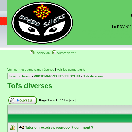
Le RDV N°1 d
Organisation et discussions roulage m
dates de sorties pistes existantes 
(coordonnées, tracé, localisati
Connexion
M'enregistrer
Voir les messages sans réponse
|
Voir les sujets actifs
Index du forum
»
PHOTOMATONS ET VIDEOCLUB
»
Tofs diverses
Tofs diverses
Page
1
sur
2
[ 51 sujets ]
S
Tutoriel: recadrer, pourquoi ? comment ?