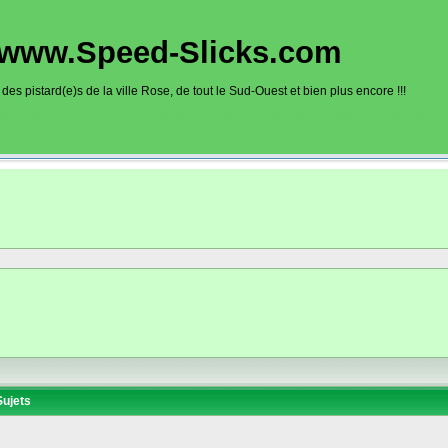
www.Speed-Slicks.com
es pistard(e)s de la ville Rose, de tout le Sud-Ouest et bien plus encore !!!
oto sur circuits dans la région toulousaine, dans toute la France et aussi en Europe. Ce site rec
sous la forme d'un calendrier des roulages. Une liste de circuit moto avec toutes les informations
on gps, itinéraire, caméra embarquée), ainsi qu'une liste d'organisateur de roulage moto sont disp
ujets