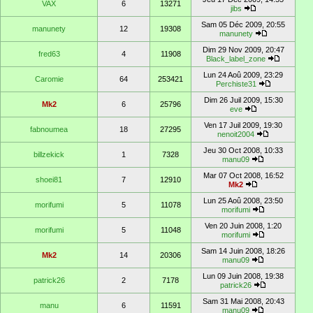
VAX
6
13271
jibs
Sam 05 Déc 2009, 20:55
manunety
12
19308
manunety
Dim 29 Nov 2009, 20:47
fred63
4
11908
Black_label_zone
Lun 24 Aoû 2009, 23:29
Caromie
64
253421
Perchiste31
Dim 26 Juil 2009, 15:30
Mk2
6
25796
eve
Ven 17 Juil 2009, 19:30
fabnoumea
18
27295
nenoit2004
Jeu 30 Oct 2008, 10:33
billzekick
1
7328
manu09
Mar 07 Oct 2008, 16:52
shoei81
7
12910
Mk2
Lun 25 Aoû 2008, 23:50
morifumi
5
11078
morifumi
Ven 20 Juin 2008, 1:20
morifumi
5
11048
morifumi
Sam 14 Juin 2008, 18:26
Mk2
14
20306
manu09
Lun 09 Juin 2008, 19:38
patrick26
2
7178
patrick26
Sam 31 Mai 2008, 20:43
manu
6
11591
manu09