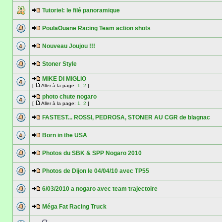
Tutoriel: le filé panoramique
PoulaOuane Racing Team action shots
Nouveau Joujou !!!
Stoner Style
MIKE DI MIGLIO
[
Aller à la page:
1
,
2
]
photo chute nogaro
[
Aller à la page:
1
,
2
]
FASTEST... ROSSI, PEDROSA, STONER AU CGR de blagnac
Born in the USA
Photos du SBK & SPP Nogaro 2010
Photos de Dijon le 04/04/10 avec TP55
6/03/2010 a nogaro avec team trajectoire
Méga Fat Racing Truck