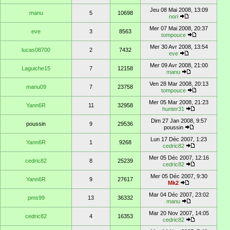
Jeu 08 Mai 2008, 13:09
manu
5
10698
nori
Mer 07 Mai 2008, 20:37
eve
3
8563
tompouce
Mer 30 Avr 2008, 13:54
lucas08700
2
7432
eve
Mer 09 Avr 2008, 21:00
Laguiche15
7
12158
manu
Ven 28 Mar 2008, 20:13
manu09
7
23758
tompouce
Mer 05 Mar 2008, 21:23
Yann6R
11
32958
hunter31
Dim 27 Jan 2008, 9:57
poussin
9
29536
poussin
Lun 17 Déc 2007, 1:23
Yann6R
1
9268
cedric82
Mer 05 Déc 2007, 12:16
cedric82
8
25239
cedric82
Mer 05 Déc 2007, 9:30
Yann6R
9
27617
Mk2
Mar 04 Déc 2007, 23:02
pms99
13
36332
manu
Mar 20 Nov 2007, 14:05
cedric82
4
16353
cedric82