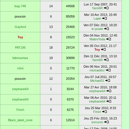
Lun 17 Sep 2007, 20:41
bug-748
14
44568
Yann6R
Mer 10 Avr 2013, 15:49
poussin
6
85059
Lapin
Ven 07 Déc 2012, 19:20
Gaylord
13
25469
le poulet
Dim 04 Nov 2012, 12:45
Toy
8
15523
MaitreYoda
Ven 05 Oct 2012, 21:17
PAT195
18
29724
Toy
Dim 11 Déc 2011, 13:10
fabnoumea
19
30899
Yann6R
Dim 06 Nov 2011, 20:01
rémi
5
11770
mickaeldrz
Jeu 07 Juil 2011, 16:57
poussin
12
20354
Michael31
Mar 27 Avr 2010, 18:08
stephane64
1
8244
stephane64
Mar 06 Avr 2010, 20:11
stephane64
0
6370
stephane64
Jeu 25 Mar 2010, 8:33
Finsh
0
6275
Finsh
Jeu 25 Fév 2010, 16:23
Black_label_zone
6
12614
kerozen
Jeu 17 Déc 2009, 14:55