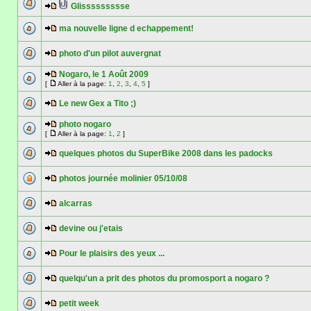
Glissssssssse
ma nouvelle ligne d echappement!
photo d'un pilot auvergnat
Nogaro, le 1 Août 2009
[
Aller à la page:
1
,
2
,
3
,
4
,
5
]
Le new Gex a Tito ;)
photo nogaro
[
Aller à la page:
1
,
2
]
quelques photos du SuperBike 2008 dans les padocks
photos journée molinier 05/10/08
alcarras
devine ou j'etais
Pour le plaisirs des yeux ...
quelqu'un a prit des photos du promosport a nogaro ?
petit week