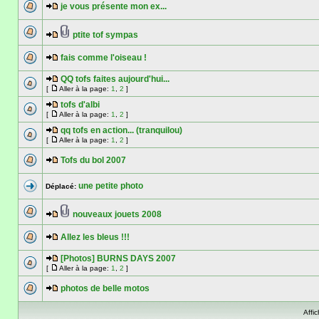
je vous présente mon ex...
ptite tof sympas
fais comme l'oiseau !
QQ tofs faites aujourd'hui...
[
Aller à la page:
1
,
2
]
tofs d'albi
[
Aller à la page:
1
,
2
]
qq tofs en action... (tranquilou)
[
Aller à la page:
1
,
2
]
Tofs du bol 2007
une petite photo
Déplacé:
nouveaux jouets 2008
Allez les bleus !!!
[Photos] BURNS DAYS 2007
[
Aller à la page:
1
,
2
]
photos de belle motos
Affi