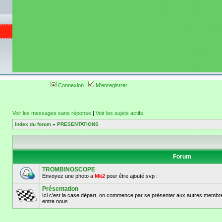
de circuit moto 
informations 
(coordonnées, tra
gps, itinéraire, c
ainsi qu'une liste 
roulage moto so
Connexion
M'enregistrer
Voir les messages sans réponse
|
Voir les sujets actifs
Index du forum
»
PRESENTATIONS
Forum
TROMBINOSCOPE
Envoyez une photo a
Mk2
pour être ajouté svp :
Présentation
Ici c'est la case départ, on commence par se présenter aux autres membre
entre nous