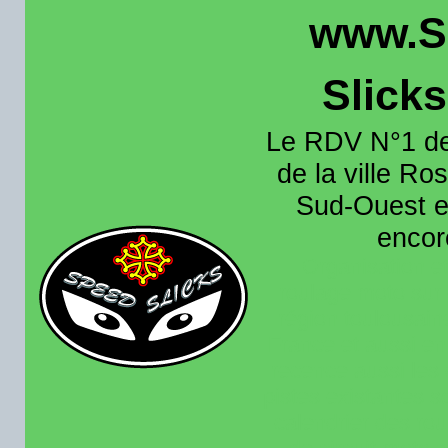
www.S
Slick
Le RDV N°1 de
de la ville Ros
Sud-Ouest et
encore
Organisation e
roulage moto sur 
région toulousain
France et aussi en
recence aussi les 
pistes existantes s
calendrier des rou