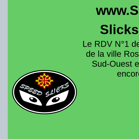
www.S
Slick
Le RDV N°1 de
de la ville Ros
Sud-Ouest et
encore
Organisation e
roulage moto sur 
région toulousain
France et aussi en
recence aussi les 
pistes existantes s
calendrier des rou