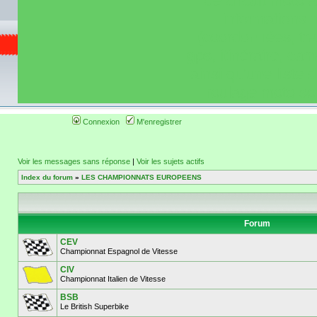
de circuit moto 
informations 
(coordonnées, tra
gps, itinéraire, c
ainsi qu'une liste 
roulage moto so
Connexion
M'enregistrer
Voir les messages sans réponse
|
Voir les sujets actifs
Index du forum
»
LES CHAMPIONNATS EUROPEENS
Forum
CEV
Championnat Espagnol de Vitesse
CIV
Championnat Italien de Vitesse
BSB
Le British Superbike