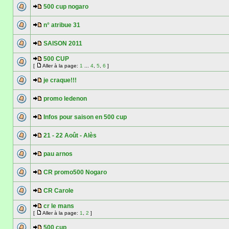
500 cup nogaro
n° atribue 31
SAISON 2011
500 CUP
[
Aller à la page:
1
...
4
,
5
,
6
]
je craque!!!
promo ledenon
Infos pour saison en 500 cup
21 - 22 Août - Alès
pau arnos
CR promo500 Nogaro
CR Carole
cr le mans
[
Aller à la page:
1
,
2
]
500 cup