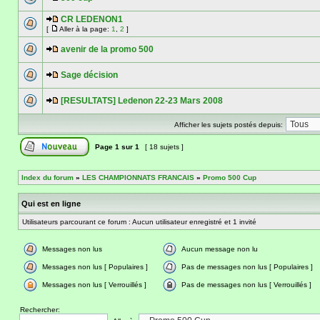
CR LEDENON1
[
Aller à la page:
1
,
2
]
avenir de la promo 500
Sage décision
[RESULTATS] Ledenon 22-23 Mars 2008
Afficher les sujets postés depuis:
Page
1
sur
1
[ 18 sujets ]
Index du forum
»
LES CHAMPIONNATS FRANCAIS
»
Promo 500 Cup
Qui est en ligne
Utilisateurs parcourant ce forum : Aucun utilisateur enregistré et 1 invité
Messages non lus
Aucun message non lu
Messages non lus [ Populaires ]
Pas de messages non lus [ Populaires ]
Messages non lus [ Verrouillés ]
Pas de messages non lus [ Verrouillés ]
Rechercher: