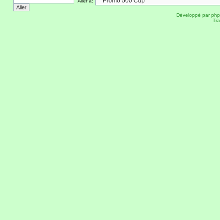
Aller à:
Développé par
ph
Tra