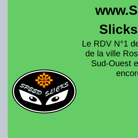
www.S
Slick
Le RDV N°1 de
de la ville Ros
Sud-Ouest et
encore
Organisation e
roulage moto sur 
région toulousain
France et aussi en
recence aussi les 
pistes existantes s
calendrier des rou