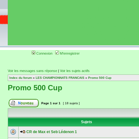
de circuit moto 
informations 
(coordonnées, tra
gps, itinéraire, c
ainsi qu'une liste 
roulage moto so
Connexion
M'enregistrer
Voir les messages sans réponse
|
Voir les sujets actifs
Index du forum
»
LES CHAMPIONNATS FRANCAIS
»
Promo 500 Cup
Promo 500 Cup
Page
1
sur
1
[ 18 sujets ]
Sujets
CR de Max et Seb Lédenon 1