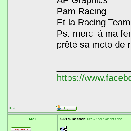
AP Graphics
Pam Racing
Et la Racing Team
Ps: merci à ma fe
prêté sa moto de 
______________
https://www.faceb
Haut
Snail
Sujet du message:
Re: CR bol d argent gaby