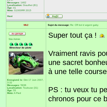
Messages:
1462
Localisation:
Graulhet (81)
Âge:
41
Moto:
S1000RR 2015
Haut
Mk2
Sujet du message:
Re: CR bol d argent gaby
Super tout ça !
Site Admin
Vraiment ravis pou
une sacret bonheu
à une telle course
Enregistré le:
Dim 17 Juin 2007,
3:32
Messages:
5936
PS : tu veux tu p
Localisation:
Toulouse (31)
Âge:
55
Moto:
A Pied
chronos pour ce b