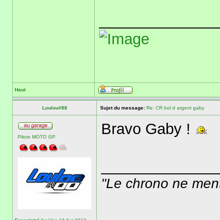
______________
Haut
Loulou#88
Sujet du message:
Re: CR bol d argent gaby
Bravo Gaby !
Pilote MOTO GP
______________
"Le chrono ne ment