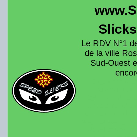
www.S
Slick
Le RDV N°1 de
de la ville Ros
Sud-Ouest et
encore
Organisation e
roulage moto sur 
région toulousain
France et aussi en
recence aussi les 
pistes existantes s
calendrier des rou