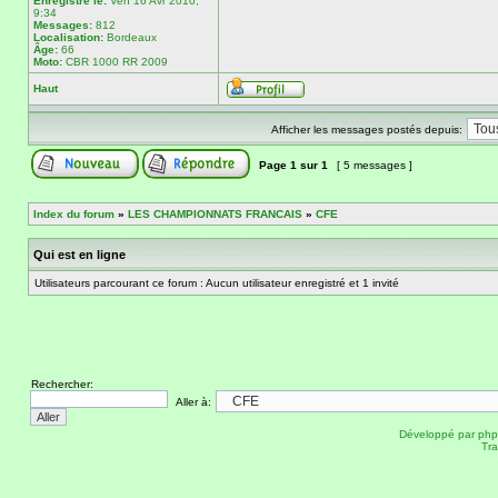
Enregistré le:
Ven 16 Avr 2010,
9:34
Messages:
812
Localisation:
Bordeaux
Âge:
66
Moto:
CBR 1000 RR 2009
Haut
Afficher les messages postés depuis:
Page
1
sur
1
[ 5 messages ]
Index du forum
»
LES CHAMPIONNATS FRANCAIS
»
CFE
Qui est en ligne
Utilisateurs parcourant ce forum : Aucun utilisateur enregistré et 1 invité
Rechercher:
Aller à:
Développé par
ph
Tra