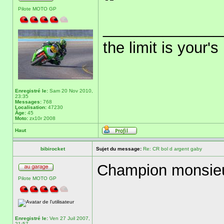
Pilote MOTO GP
______________
the limit is your's
Enregistré le:
Sam 20 Nov 2010,
23:35
Messages:
768
Localisation:
47230
Âge:
45
Moto:
zx10r 2008
Haut
bibirocket
Sujet du message:
Re: CR bol d argent gaby
Champion monsie
Pilote MOTO GP
Enregistré le:
Ven 27 Juil 2007,
21:57