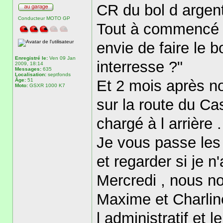
CR du bol d argent
Conducteur MOTO GP
Tout à commencé a
envie de faire le bo
Enregistré le:
Ven 09 Jan
interresse ?"
2009, 18:14
Messages:
635
Localisation:
septfonds
Âge:
51
Et 2 mois après n
Moto:
GSXR 1000 K7
sur la route du C
chargé à l arrière .
Je vous passe les
et regarder si je n'
Mercredi , nous no
Maxime et Charline
l administratif et 