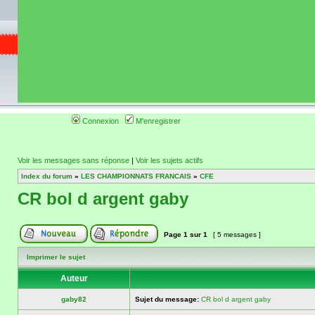
de circuit moto 
informations 
(coordonnées, tra
gps, itinéraire, c
ainsi qu'une liste 
roulage moto so
Connexion
M'enregistrer
Voir les messages sans réponse
|
Voir les sujets actifs
Index du forum
»
LES CHAMPIONNATS FRANCAIS
»
CFE
CR bol d argent gaby
Page
1
sur
1
[ 5 messages ]
Imprimer le sujet
Auteur
gaby82
Sujet du message:
CR bol d argent gaby