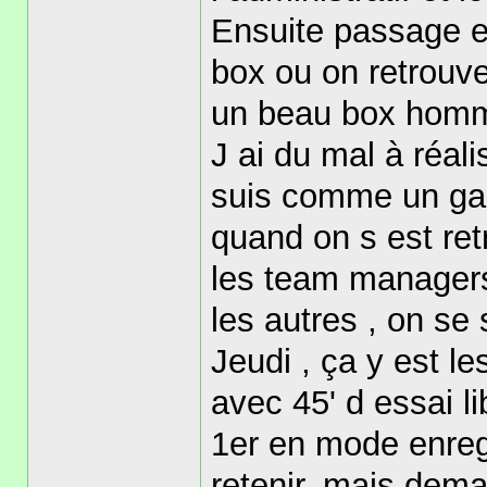
Ensuite passage e
box ou on retrouve
un beau box hom
J ai du mal à réal
suis comme un gam
quand on s est ret
les team managers 
les autres , on se 
Jeudi , ça y est 
avec 45' d essai li
1er en mode enregi
retenir, mais dem