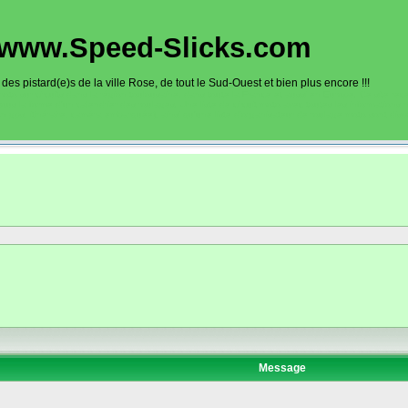
www.Speed-Slicks.com
es pistard(e)s de la ville Rose, de tout le Sud-Ouest et bien plus encore !!!
oto sur circuits dans la région toulousaine, dans toute la France et aussi en Europe. Ce site rec
sous la forme d'un calendrier des roulages. Une liste de circuit moto avec toutes les informations
on gps, itinéraire, caméra embarquée), ainsi qu'une liste d'organisateur de roulage moto sont disp
Message