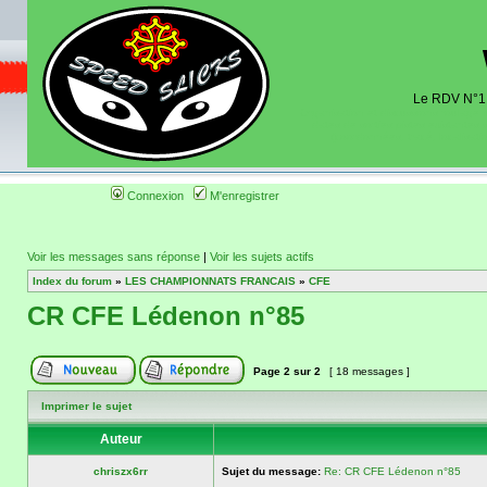
Le RDV N°1 d
Organisation et discussions roulage m
dates de sorties pistes existantes 
(coordonnées, tracé, localisati
Connexion
M'enregistrer
Voir les messages sans réponse
|
Voir les sujets actifs
Index du forum
»
LES CHAMPIONNATS FRANCAIS
»
CFE
CR CFE Lédenon n°85
Page
2
sur
2
[ 18 messages ]
Imprimer le sujet
Auteur
chriszx6rr
Sujet du message:
Re: CR CFE Lédenon n°85