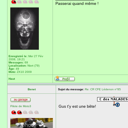
Passerai quand même !
Enregistré le:
Mer 27 Fév
2008, 19:21
Messages:
69
Localisation:
Niort (79)
Âge:
49
Moto:
ZX10 2009
Haut
Benet
Sujet du message:
Re: CR CFE Lédenon n°85
Gus t'y est une bête!
Pilote de Moto3