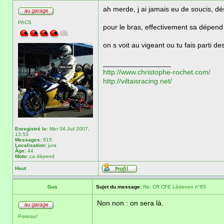
ah merde, j ai jamais eu de soucis, dé
PACS
pour le bras, effectivement sa dépend d
on s voit au vigeant ou tu fais parti d
_________________
http://www.christophe-rochet.com/
http://viltaisracing.net/
Enregistré le:
Mer 04 Juil 2007,
13:53
Messages:
915
Localisation:
jura
Âge:
44
Moto:
ca dépend
Haut
Gus
Sujet du message:
Re: CR CFE Lédenon n°85
Non non : on sera là.
Poireau²
_________________