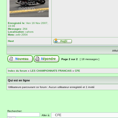
Enregistré le:
Ven 16 Nov 2007,
16:08
Messages:
264
Localisation:
cahors
Moto:
zx6r 2004
Haut
Affi
Page
2
sur
2
[ 18 messages ]
Index du forum
»
LES CHAMPIONNATS FRANCAIS
»
CFE
Qui est en ligne
Utilisateurs parcourant ce forum : Aucun utilisateur enregistré et 1 invité
Rechercher:
Aller à: