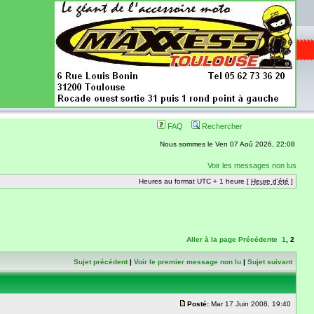
ence aussi les
 nécessaires
onibles
FAQ
Rechercher
Nous sommes le Ven 07 Aoû 2026, 22:08
Voir les messages non lus
Heures au format UTC + 1 heure [
Heure d'été
]
Aller à la page
Précédente
1
,
2
Sujet précédent
|
Voir le premier message non lu
|
Sujet suivant
Posté:
Mar 17 Juin 2008, 19:40