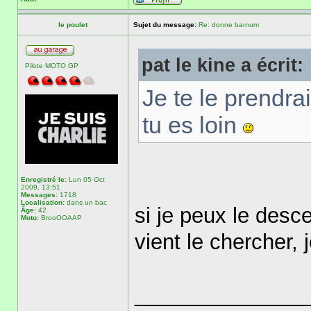
le poulet
Sujet du message:
Re: donne barnum
pat le kine a écrit:
Pilote MOTO GP
Je te le prendra
tu es loin
Enregistré le:
Lun 05 Oct
2009, 13:51
Messages:
1718
Localisation:
dans un bac
si je peux le desc
Âge:
42
Moto:
BrooOOAAP
vient le chercher, 
______________