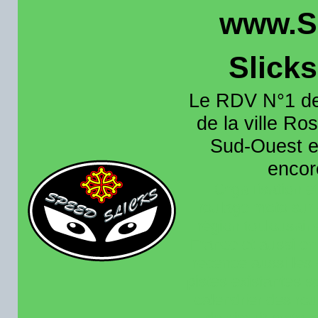
www.S
Slick
Le RDV N°1 de
de la ville Ros
Sud-Ouest et
encore
Organisation e
roulage moto sur 
région toulousain
France et aussi en
recence aussi les 
pistes existantes s
calendrier des rou