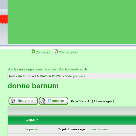
de circuit moto 
informations 
(coordonnées, tra
gps, itinéraire, c
ainsi qu'une liste 
roulage moto so
Connexion
M'enregistrer
Voir les messages sans réponse
|
Voir les sujets actifs
Index du forum
»
LA CAVE A MOMO
»
Vide greniers
donne barnum
Page
1
sur
1
[ 11 messages ]
Auteur
le poulet
Sujet du message:
donne barnum