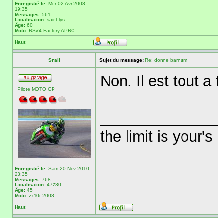
Enregistré le:
Mer 02 Avr 2008,
19:35
Messages:
561
Localisation:
saint lys
Âge:
60
Moto:
RSV4 Factory APRC
Haut
Snail
Sujet du message:
Re: donne barnum
Non. Il est tout a t
Pilote MOTO GP
______________
the limit is your's
Enregistré le:
Sam 20 Nov 2010,
23:35
Messages:
768
Localisation:
47230
Âge:
45
Moto:
zx10r 2008
Haut