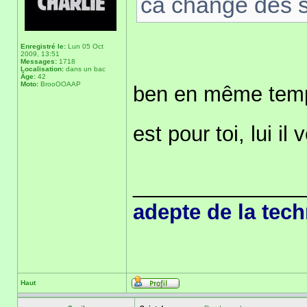
ca change des 
Enregistré le:
Lun 05 Oct
2009, 13:51
Messages:
1718
Localisation:
dans un bac
Âge:
42
Moto:
BrooOOAAP
ben en même temps
est pour toi, lui il
______________
adepte de la tec
Haut