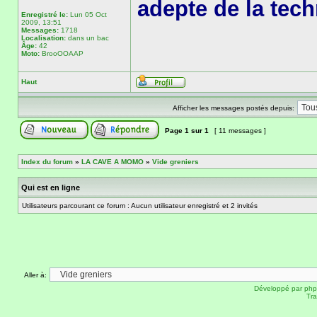
adepte de la tec
Enregistré le:
Lun 05 Oct
2009, 13:51
Messages:
1718
Localisation:
dans un bac
Âge:
42
Moto:
BrooOOAAP
Haut
Afficher les messages postés depuis:
Page
1
sur
1
[ 11 messages ]
Index du forum
»
LA CAVE A MOMO
»
Vide greniers
Qui est en ligne
Utilisateurs parcourant ce forum : Aucun utilisateur enregistré et 2 invités
Aller à:
Développé par
ph
Tra