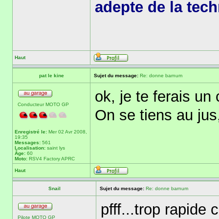
adepte de la tec
Haut
pat le kine
Sujet du message:
Re: donne barnum
ok, je te ferais u
Conducteur MOTO GP
On se tiens au jus
Enregistré le:
Mer 02 Avr 2008,
19:35
Messages:
561
Localisation:
saint lys
Âge:
60
Moto:
RSV4 Factory APRC
Haut
Snail
Sujet du message:
Re: donne barnum
pfff...trop rapide
Pilote MOTO GP