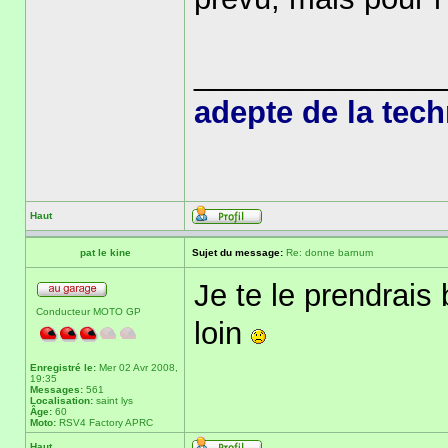
______________
adepte de la tec
Haut
pat le kine
Sujet du message:
Re: donne barnum
Je te le prendrais 
Conducteur MOTO GP
loin
Enregistré le:
Mer 02 Avr 2008,
19:35
Messages:
561
Localisation:
saint lys
Âge:
60
Moto:
RSV4 Factory APRC
Haut