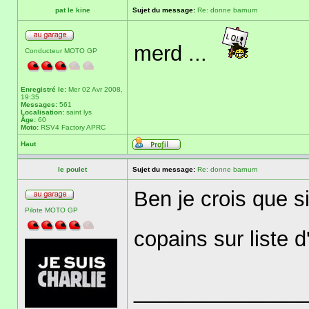
pat le kine
Sujet du message:
Re: donne barnum
merd ...
Conducteur MOTO GP
Enregistré le:
Mer 02 Avr 2008,
19:35
Messages:
561
Localisation:
saint lys
Âge:
60
Moto:
RSV4 Factory APRC
Haut
le poulet
Sujet du message:
Re: donne barnum
Ben je crois que si 
Pilote MOTO GP
copains sur liste d
______________