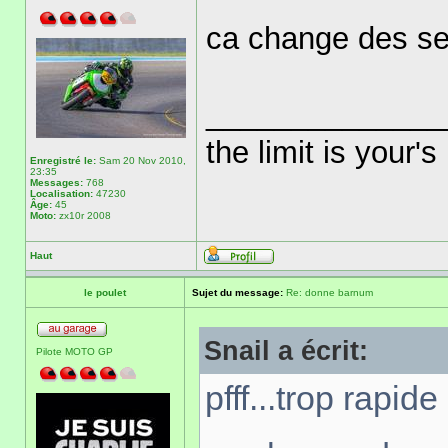
ca change des s
______________
the limit is your's
Enregistré le:
Sam 20 Nov 2010,
23:35
Messages:
768
Localisation:
47230
Âge:
45
Moto:
zx10r 2008
Haut
le poulet
Sujet du message:
Re: donne barnum
Snail a écrit:
Pilote MOTO GP
pfff...trop rapid