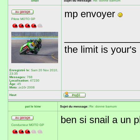
Snail
Sujet du message:
Re: donne barnum
mp envoyer
Pilote MOTO GP
______________
the limit is your's
Enregistré le:
Sam 20 Nov 2010,
23:35
Messages:
768
Localisation:
47230
Âge:
45
Moto:
zx10r 2008
Haut
pat le kine
Sujet du message:
Re: donne barnum
ben si snail a un
Conducteur MOTO GP