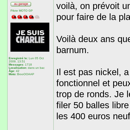
voilà, on prévoit
Pilote MOTO GP
pour faire de la p
Voilà deux ans que 
barnum.
Enregistré le:
Lun 05 Oct
2009, 13:51
Messages:
1718
Localisation:
dans un bac
Il est pas nickel, 
Âge:
42
Moto:
BrooOOAAP
fonctionnel et pe
trop de ronds. Je 
filer 50 balles lib
les 400 euros neuf