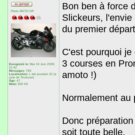
Bon ben à force 
Pilote MOTO GP
Slickeurs, l'envi
du premier départ
C'est pourquoi je
3 courses en Prom
Enregistré le:
Mar 24 Juin 2008,
11:42
Messages:
783
amoto !)
Localisation:
L isle jourdain 32 (a
cote de Toulouse)
Âge:
47
Moto:
600 K6
Normalement au 
Donc préparation 
soit toute belle.