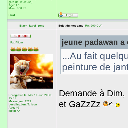
cote de Toulouse)
Âge:
47
Moto:
600 K6
Haut
Black_label_zone
Sujet du message:
Re: 500 CUP
jeune padawan a é
Fat Pilote
...Au fait quelqu
peinture de jant
Demande à Dim, s
Enregistré le:
Mer 11 Juin 2008,
15:07
et GaZzZz
Messages:
2229
Localisation:
To lose
Âge:
46
Moto:
*.*