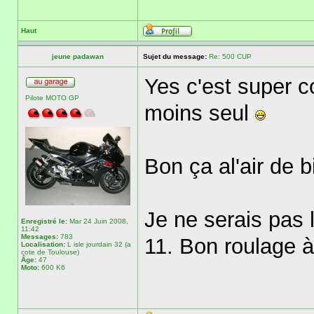
Haut
jeune padawan
Sujet du message:
Re: 500 CUP
Yes c'est super c
Pilote MOTO GP
moins seul
Bon ça al'air de 
Je ne serais pas 
Enregistré le:
Mar 24 Juin 2008,
11:42
Messages:
783
11. Bon roulage à 
Localisation:
L isle jourdain 32 (a
cote de Toulouse)
Âge:
47
Moto:
600 K6