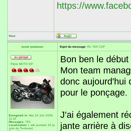
https://www.faceb
Haut
jeune padawan
Sujet du message:
Re: 500 CUP
Bon ben le début 
Pilote MOTO GP
Mon team manage
donc aujourd'hui 
pour le ponçage.
J'ai également réc
Enregistré le:
Mar 24 Juin 2008,
11:42
Messages:
783
jante arrière à di
Localisation:
L isle jourdain 32 (a
cote de Toulouse)