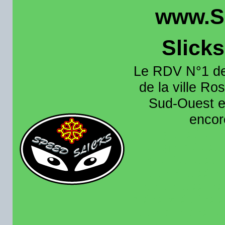
www.S
Slick
Le RDV N°1 de
de la ville Ros
Sud-Ouest et
encore
Organisation e
roulage moto sur 
région toulousain
France et aussi en
recence aussi les 
pistes existantes s
calendrier des rou