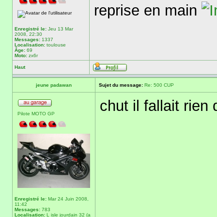
reprise en main
Enregistré le:
Jeu 13 Mar
2008, 22:30
Messages:
1337
Localisation:
toulouse
Âge:
69
Moto:
zx6r
Haut
jeune padawan
Sujet du message:
Re: 500 CUP
chut il fallait rien
Pilote MOTO GP
Enregistré le:
Mar 24 Juin 2008,
11:42
Messages:
783
Localisation:
L isle jourdain 32 (a