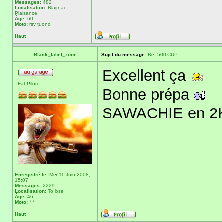
Messages:
482
Localisation:
Blagnac
Plaisance
Âge:
60
Moto:
rsv tuono
Haut
Black_label_zone
Sujet du message:
Re: 500 CUP
Excellent ça
Fat Pilote
Bonne prépa
SAWACHIE en 2
Enregistré le:
Mer 11 Juin 2008,
15:07
Messages:
2229
Localisation:
To lose
Âge:
46
Moto:
*.*
Haut