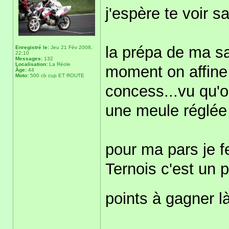
j'espère te voir 
la prépa de ma sa
Enregistré le:
Jeu 21 Fév 2008,
22:10
Messages:
132
Localisation:
La Réole
moment on affine
Âge:
44
Moto:
500 cb cup ET ROUTE
concess...vu qu'
une meule réglée
pour ma pars je f
Ternois c'est un 
points à gagner là