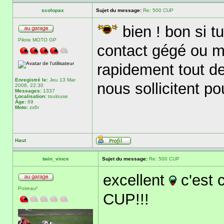
scolopax
Sujet du message:
Re: 500 CUP
bien ! bon si 
Pilote MOTO GP
contact gégé ou m
rapidement tout d
Enregistré le:
Jeu 13 Mar
nous sollicitent po
2008, 22:30
Messages:
1337
Localisation:
toulouse
Âge:
69
Moto:
zx6r
Haut
twin_vince
Sujet du message:
Re: 500 CUP
excellent
c'est 
Poireau²
CUP!!!