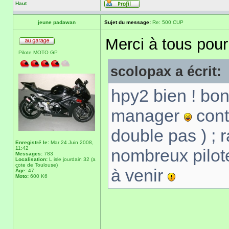
Haut
jeune padawan
Sujet du message:
Re: 500 CUP
Merci à tous pou
Pilote MOTO GP
scolopax a écrit:
hpy2 bien ! bon
manager
cont
double pas ) ;
Enregistré le:
Mar 24 Juin 2008,
11:42
nombreux pilote
Messages:
783
Localisation:
L isle jourdain 32 (a
cote de Toulouse)
à venir
Âge:
47
Moto:
600 K6