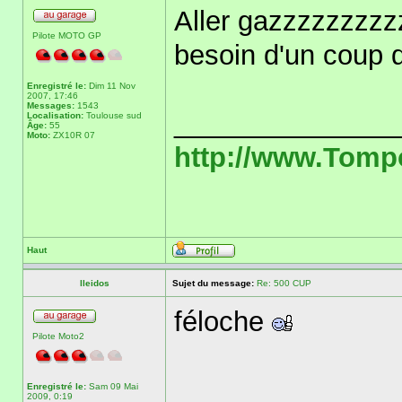
Aller gazzzzzzzzz
Pilote MOTO GP
besoin d'un coup 
Enregistré le:
Dim 11 Nov
2007, 17:46
Messages:
1543
______________
Localisation:
Toulouse sud
Âge:
55
Moto:
ZX10R 07
http://www.Tom
Haut
lleidos
Sujet du message:
Re: 500 CUP
féloche
Pilote Moto2
Enregistré le:
Sam 09 Mai
2009, 0:19