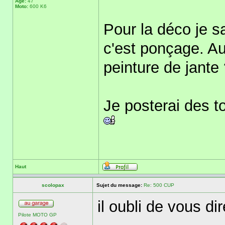
Âge:
47
Moto:
600 K6
Pour la déco je s
c'est ponçage. Au f
peinture de jante
Je posterai des t
Haut
scolopax
Sujet du message:
Re: 500 CUP
il oubli de vous di
Pilote MOTO GP