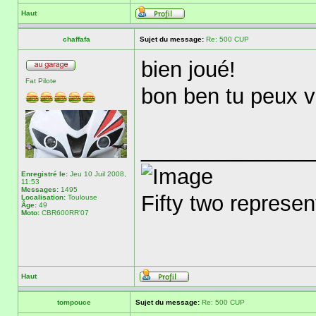
Haut
chaffafa
Sujet du message:
Re: 500 CUP
bien joué!
Fat Pilote
bon ben tu peux 
______________
Enregistré le:
Jeu 10 Juil 2008,
11:53
Messages:
1495
Fifty two represent
Localisation:
Toulouse
Âge:
49
Moto:
CBR600RR'07
Haut
tompouce
Sujet du message:
Re: 500 CUP