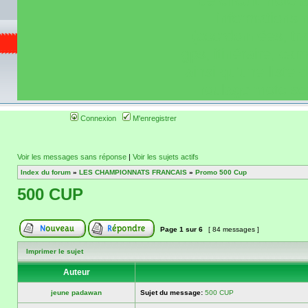
de circuit moto 
informations 
(coordonnées, tra
gps, itinéraire, c
ainsi qu'une liste 
roulage moto so
Connexion
M'enregistrer
Voir les messages sans réponse
|
Voir les sujets actifs
Index du forum
»
LES CHAMPIONNATS FRANCAIS
»
Promo 500 Cup
500 CUP
Page
1
sur
6
[ 84 messages ]
Imprimer le sujet
Auteur
jeune padawan
Sujet du message:
500 CUP