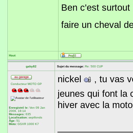
Ben c'est surtout
faire un cheval d
Haut
gaby82
Sujet du message:
Re: 500 CUP
nickel
, tu vas v
Conducteur MOTO GP
jeunes qui font la
hiver avec la moto
Enregistré le:
Ven 09 Jan
2009, 18:14
Messages:
635
Localisation:
septfonds
Âge:
51
Moto:
GSXR 1000 K7
______________