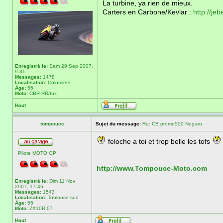
La turbine, ya rien de mieux.
Carters en Carbone/Kevlar :
http://je
Enregistré le:
Sam 29 Sep 2007,
9:31
Messages:
1478
Localisation:
Colomiers
Âge:
55
Moto:
CBR RR/tux
Haut
tompouce
Sujet du message:
Re: CB promo500 Nogaro
feloche a toi et trop belle les tofs
Pilote MOTO GP
_________________
http://www.Tompouce-Moto.com
Enregistré le:
Dim 11 Nov
2007, 17:46
Messages:
1543
Localisation:
Toulouse sud
Âge:
55
Moto:
ZX10R 07
Haut