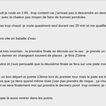
di je roule en 1'45...trop content car j'arrivais pas à descendre en des
ite avec la chaleur pas moyen de faire de bonnes pendules.
it pas trop chaud je roule quasiment seul durant ces 20 min et me qualif
re vite en bataille d'eau
très incertain...la première finale se déroule sur le sec ; je prends 
 damier en changeant souvent de places ; je finis 21ème.
r sévère et j'suis persuadé que la deuxième finale se fera sur une piste m
 un bon départ et pointe 13ème lors du premier tour mais la piste est bi
ois que ça tiens quand même mais j'ose pas prendre de risque...ça chut
t se sera finalement moi qui prendra le derniers point trop content, 
te là aussi rentrer dans les points