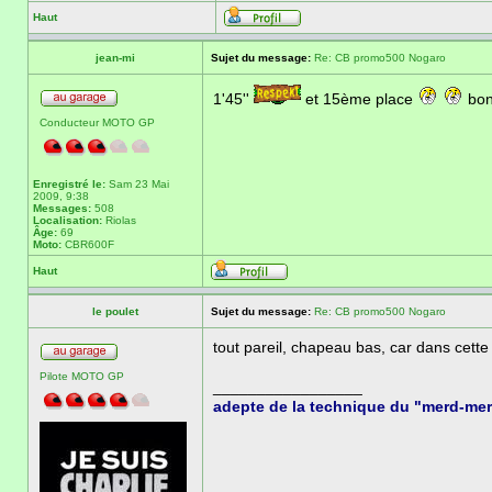
Haut
jean-mi
Sujet du message:
Re: CB promo500 Nogaro
1'45''
et 15ème place
bon
Conducteur MOTO GP
Enregistré le:
Sam 23 Mai
2009, 9:38
Messages:
508
Localisation:
Riolas
Âge:
69
Moto:
CBR600F
Haut
le poulet
Sujet du message:
Re: CB promo500 Nogaro
tout pareil, chapeau bas, car dans cette
Pilote MOTO GP
_________________
adepte de la technique du "merd-me