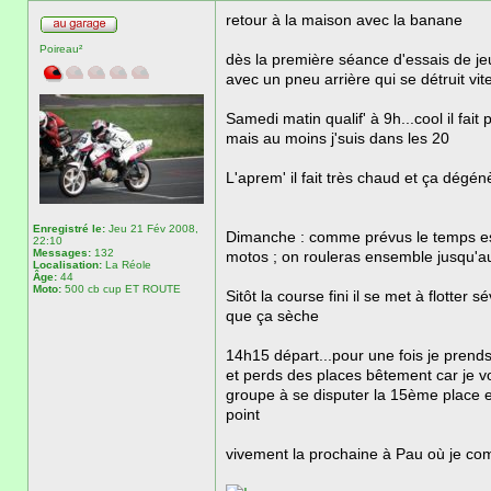
retour à la maison avec la banane
Poireau²
dès la première séance d'essais de jeu
avec un pneu arrière qui se détruit v
Samedi matin qualif' à 9h...cool il fa
mais au moins j'suis dans les 20
L'aprem' il fait très chaud et ça dégénè
Enregistré le:
Jeu 21 Fév 2008,
Dimanche : comme prévus le temps est 
22:10
Messages:
132
motos ; on rouleras ensemble jusqu'au
Localisation:
La Réole
Âge:
44
Moto:
500 cb cup ET ROUTE
Sitôt la course fini il se met à flotte
que ça sèche
14h15 départ...pour une fois je prends
et perds des places bêtement car je v
groupe à se disputer la 15ème place e
point
vivement la prochaine à Pau où je comp