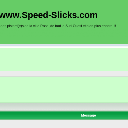
www.Speed-Slicks.com
es pistard(e)s de la ville Rose, de tout le Sud-Ouest et bien plus encore !!!
oto sur circuits dans la région toulousaine, dans toute la France et aussi en Europe. Ce site rec
sous la forme d'un calendrier des roulages. Une liste de circuit moto avec toutes les informations
on gps, itinéraire, caméra embarquée), ainsi qu'une liste d'organisateur de roulage moto sont disp
Message