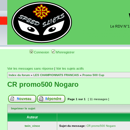
Le RDV N°1 d
Organisation et discussions roulage m
dates de sorties pistes existantes 
(coordonnées, tracé, localisati
Connexion
M'enregistrer
Voir les messages sans réponse
|
Voir les sujets actifs
Index du forum
»
LES CHAMPIONNATS FRANCAIS
»
Promo 500 Cup
CR promo500 Nogaro
Page
1
sur
1
[ 11 messages ]
Imprimer le sujet
Auteur
twin_vince
Sujet du message:
CR promo500 Nogaro