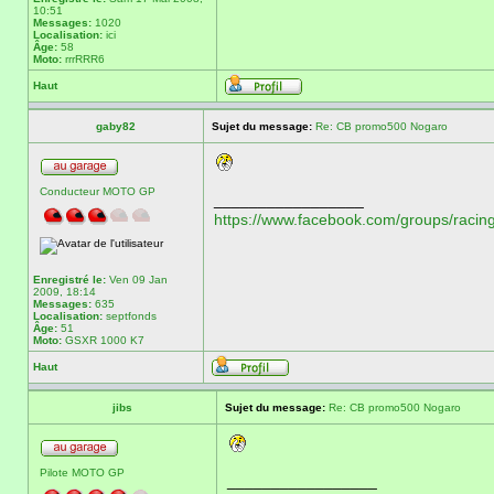
10:51
Messages:
1020
Localisation:
ici
Âge:
58
Moto:
rrrRRR6
Haut
gaby82
Sujet du message:
Re: CB promo500 Nogaro
Conducteur MOTO GP
_________________
https://www.facebook.com/groups/racing
Enregistré le:
Ven 09 Jan
2009, 18:14
Messages:
635
Localisation:
septfonds
Âge:
51
Moto:
GSXR 1000 K7
Haut
jibs
Sujet du message:
Re: CB promo500 Nogaro
Pilote MOTO GP
_________________