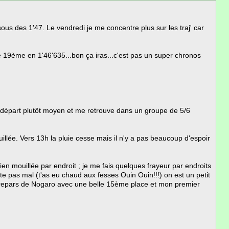
sous des 1'47. Le vendredi je me concentre plus sur les traj' car
ie 19ème en 1'46'635...bon ça iras...c'est pas un super chronos
un départ plutôt moyen et me retrouve dans un groupe de 5/6
ouillée. Vers 13h la pluie cesse mais il n'y a pas beaucoup d'espoir
en mouillée par endroit ; je me fais quelques frayeur par endroits
e pas mal (t'as eu chaud aux fesses Ouin Ouin!!!) on est un petit
je repars de Nogaro avec une belle 15ème place et mon premier