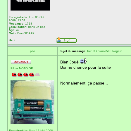
Enregistré le:
Lun 05 Oct
2009, 13:51
Messages:
1718
Localisation:
dans un bac
Âge:
42
Moto:
BrooOOAAP
Haut
pile
Sujet du message:
Re: CB promo500 Nogaro
Bien Joué
Bonne chance pour la suite
Pilote MOTO GP
_________________
Normalement, ça passe...
Enregistré le:
Sam 17 Mai 2008,