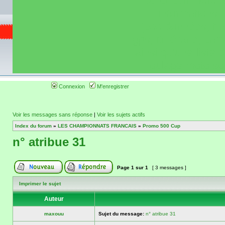
de circuit moto 
informations 
(coordonnées, tra
gps, itinéraire, c
ainsi qu'une liste 
roulage moto so
Connexion
M'enregistrer
Voir les messages sans réponse
|
Voir les sujets actifs
Index du forum
»
LES CHAMPIONNATS FRANCAIS
»
Promo 500 Cup
n° atribue 31
Page
1
sur
1
[ 3 messages ]
Imprimer le sujet
Auteur
maxouu
Sujet du message:
n° atribue 31