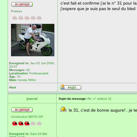
c'est fait et confirme j'ai le n° 31 pour
j'espere que je suis pas le seul du bled
Poireau
Enregistré le:
Jeu 02 Juil 2009,
23:47
Messages:
42
Localisation:
Fonbeauzard
Âge:
70
Moto:
honda 500cr
Haut
jean-mi
Sujet du message:
Re: n° atribue 31
le 31, c'est de bonne augure!...je
Conducteur MOTO GP
Enregistré le:
Sam 23 Mai