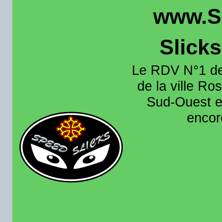
www.S
Slick
Le RDV N°1 de
de la ville Ros
Sud-Ouest et
encore
Organisation e
roulage moto sur 
région toulousain
France et aussi en
recence aussi les 
pistes existantes s
calendrier des rou