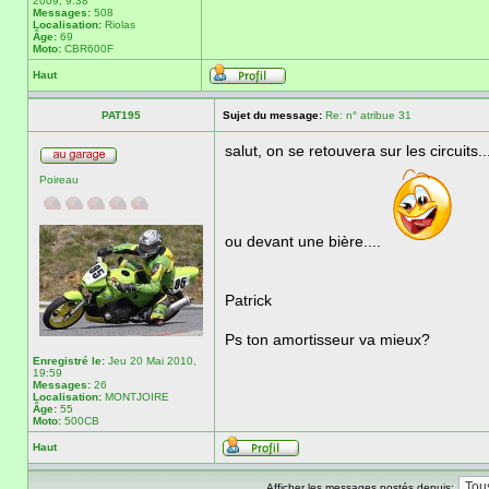
2009, 9:38
Messages:
508
Localisation:
Riolas
Âge:
69
Moto:
CBR600F
Haut
PAT195
Sujet du message:
Re: n° atribue 31
salut, on se retouvera sur les circuits..
Poireau
ou devant une bière....
Patrick
Ps ton amortisseur va mieux?
Enregistré le:
Jeu 20 Mai 2010,
19:59
Messages:
26
Localisation:
MONTJOIRE
Âge:
55
Moto:
500CB
Haut
Afficher les messages postés depuis: