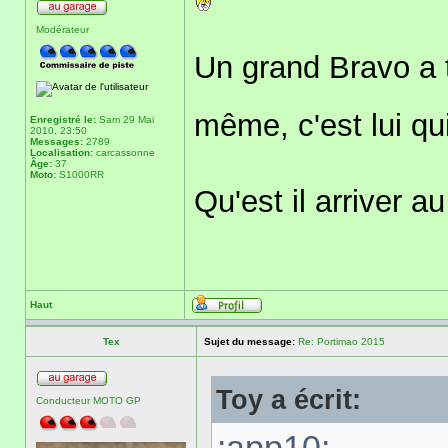
Modérateur
Un grand Bravo a t
même, c'est lui q
Enregistré le:
Sam 29 Mai
2010, 23:50
Messages:
2789
Localisation:
carcassonne
Âge:
37
Moto:
S1000RR
Qu'est il arriver 
Haut
Tex
Sujet du message:
Re: Portimao 2015
Toy a écrit:
Conducteur MOTO GP
:app10: