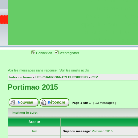
de circuit moto 
informations 
(coordonnées, tra
gps, itinéraire, c
ainsi qu'une liste 
roulage moto so
Connexion
M'enregistrer
Voir les messages sans réponse
|
Voir les sujets actifs
Index du forum
»
LES CHAMPIONNATS EUROPEENS
»
CEV
Portimao 2015
Page
1
sur
1
[ 13 messages ]
Imprimer le sujet
Auteur
Tex
Sujet du message:
Portimao 2015