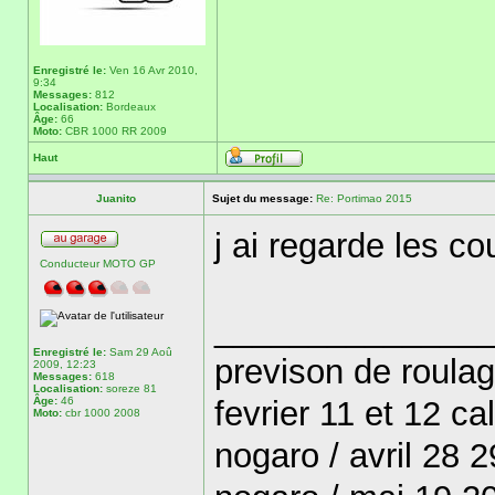
Enregistré le:
Ven 16 Avr 2010,
9:34
Messages:
812
Localisation:
Bordeaux
Âge:
66
Moto:
CBR 1000 RR 2009
Haut
Juanito
Sujet du message:
Re: Portimao 2015
j ai regarde les c
Conducteur MOTO GP
______________
Enregistré le:
Sam 29 Aoû
previson de roula
2009, 12:23
Messages:
618
Localisation:
soreze 81
Âge:
46
fevrier 11 et 12 ca
Moto:
cbr 1000 2008
nogaro / avril 28 