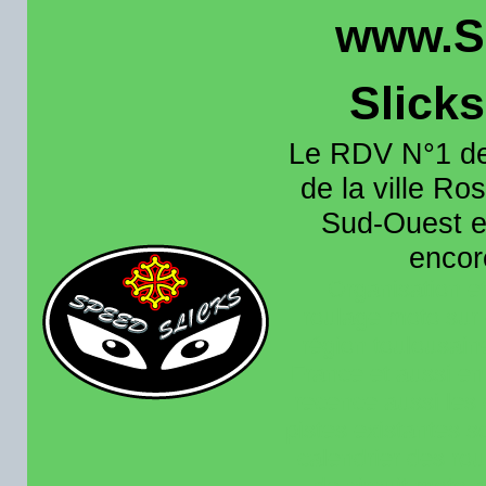
www.S
Slick
Le RDV N°1 de
de la ville Ros
Sud-Ouest et
encore
Organisation e
roulage moto sur 
région toulousain
France et aussi en
recence aussi les 
pistes existantes s
calendrier des rou