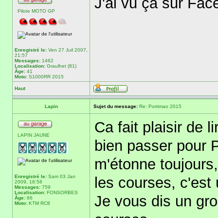
J'ai vu ça sur Fac
Pilote MOTO GP
Enregistré le:
Ven 27 Juil 2007,
21:57
Messages:
1462
Localisation:
Graulhet (81)
Âge:
41
Moto:
S1000RR 2015
Haut
Lapin
Sujet du message:
Re: Portimao 2015
Ca fait plaisir de l
LAPIN JAUNE
bien passer pour P
m'étonne toujours,
Enregistré le:
Sam 03 Jan
les courses, c'est
2009, 18:58
Messages:
759
Localisation:
FONSORBES
Je vous dis un gr
Âge:
66
Moto:
KTM RC8