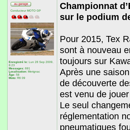
Championnat d’
Conducteur MOTO GP
sur le podium d
Pour 2015, Tex Ra
sont à nouveau e
toujours sur Kawa
Enregistré le:
Lun 28 Sep 2009,
8:23
Messages:
691
Après une saison 
Localisation:
Merignac
Âge:
58
Moto:
R6 09
de découverte de
est venu de jouer
Le seul changeme
réglementation no
pneumatiques fourn