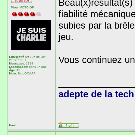
Beau(x)résultat(s)
Pilote MOTO GP
fiabilité mécaniqu
subies par la brêle
jeu.
Vous continuez un
Enregistré le:
Lun 05 Oct
2009, 13:51
Messages:
1718
Localisation:
dans un bac
Âge:
42
Moto:
BrooOOAAP
______________
adepte de la tec
Haut