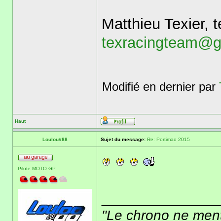
Matthieu Texier,
texracingteam@g
Modifié en dernier par
Haut
Loulou#88
Sujet du message:
Re: Portimao 2015
Pilote MOTO GP
______________
"Le chrono ne ment