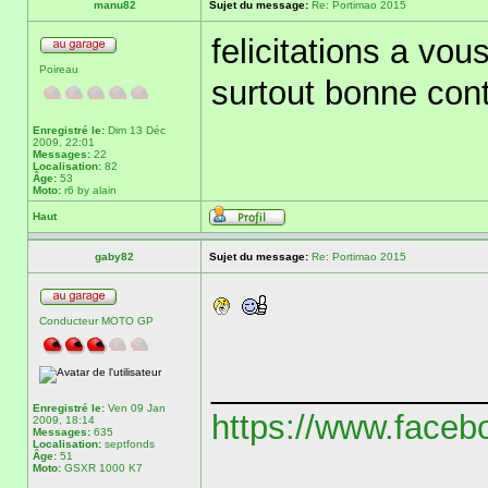
manu82
Sujet du message:
Re: Portimao 2015
felicitations a vou
Poireau
surtout bonne conti
Enregistré le:
Dim 13 Déc
2009, 22:01
Messages:
22
Localisation:
82
Âge:
53
Moto:
r6 by alain
Haut
gaby82
Sujet du message:
Re: Portimao 2015
Conducteur MOTO GP
______________
Enregistré le:
Ven 09 Jan
https://www.faceb
2009, 18:14
Messages:
635
Localisation:
septfonds
Âge:
51
Moto:
GSXR 1000 K7