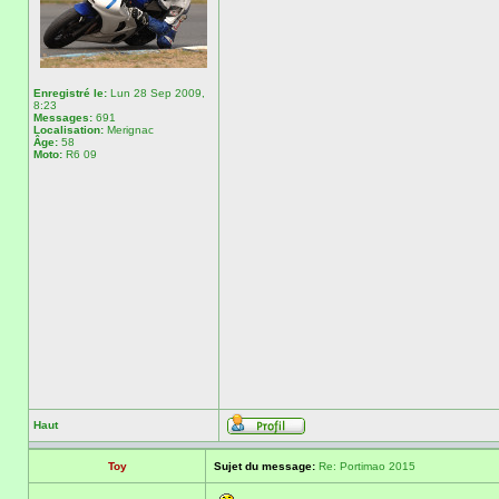
Enregistré le:
Lun 28 Sep 2009,
8:23
Messages:
691
Localisation:
Merignac
Âge:
58
Moto:
R6 09
Haut
Toy
Sujet du message:
Re: Portimao 2015