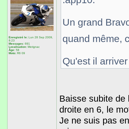
Un grand Bravo 
quand même, c'
Enregistré le:
Lun 28 Sep 2009,
8:23
Messages:
691
Localisation:
Merignac
Âge:
58
Moto:
R6 09
Qu'est il arriv
Baisse subite de l
droite en 6, le mo
Je ne suis pas en