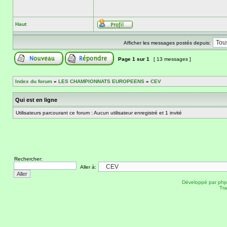
Haut
Afficher les messages postés depuis:
Page
1
sur
1
[ 13 messages ]
Index du forum
»
LES CHAMPIONNATS EUROPEENS
»
CEV
Qui est en ligne
Utilisateurs parcourant ce forum : Aucun utilisateur enregistré et 1 invité
Rechercher:
Aller à:
Développé par
ph
Tra