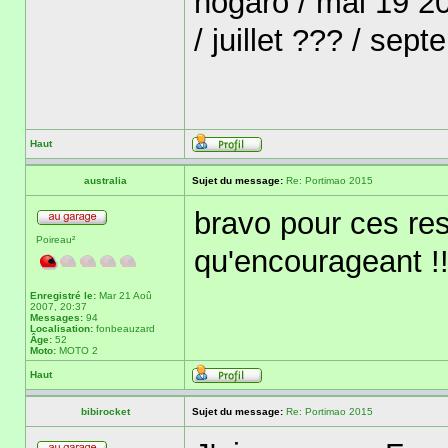
nogaro / mai 19 20
/ juillet ??? / se
Haut
australia
Sujet du message:
Re: Portimao 2015
bravo pour ces res
Poireau²
qu'encourageant !!
Enregistré le:
Mar 21 Aoû
2007, 20:37
Messages:
94
Localisation:
fonbeauzard
Âge:
52
Moto:
MOTO 2
Haut
bibirocket
Sujet du message:
Re: Portimao 2015