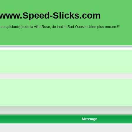
www.Speed-Slicks.com
es pistard(e)s de la ville Rose, de tout le Sud-Ouest et bien plus encore !!!
oto sur circuits dans la région toulousaine, dans toute la France et aussi en Europe. Ce site rec
sous la forme d'un calendrier des roulages. Une liste de circuit moto avec toutes les informations
on gps, itinéraire, caméra embarquée), ainsi qu'une liste d'organisateur de roulage moto sont disp
Message