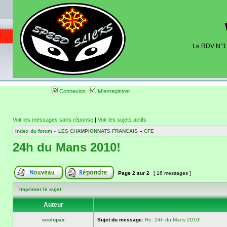
Le RDV N°1 d
Organisation et discussions roulage m
dates de sorties pistes existantes 
(coordonnées, tracé, localisati
Connexion
M'enregistrer
Voir les messages sans réponse
|
Voir les sujets actifs
Index du forum
»
LES CHAMPIONNATS FRANCAIS
»
CFE
24h du Mans 2010!
Page
2
sur
2
[ 16 messages ]
Imprimer le sujet
Auteur
scolopax
Sujet du message:
Re: 24h du Mans 2010!