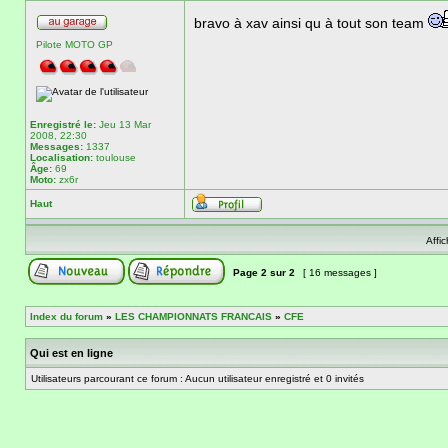
bravo à xav ainsi qu à tout son team
Pilote MOTO GP
Enregistré le:
Jeu 13 Mar
2008, 22:30
Messages:
1337
Localisation:
toulouse
Âge:
69
Moto:
zx6r
Haut
Affi
Page
2
sur
2
[ 16 messages ]
Index du forum
»
LES CHAMPIONNATS FRANCAIS
»
CFE
Qui est en ligne
Utilisateurs parcourant ce forum : Aucun utilisateur enregistré et 0 invités