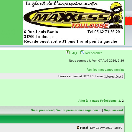
ence aussi les
 nécessaires
onibles
FAQ
Rechercher
Nous sommes le Ven 07 Aoû 2026, 5:26
Voir les messages non lus
Heures au format UTC + 1 heure [
Heure d'été
]
Aller à la page
Précédente
1
,
2
Sujet précédent
|
Voir le premier message non lu
|
Sujet suivant
Posté:
Dim 18 Avr 2010, 18:50